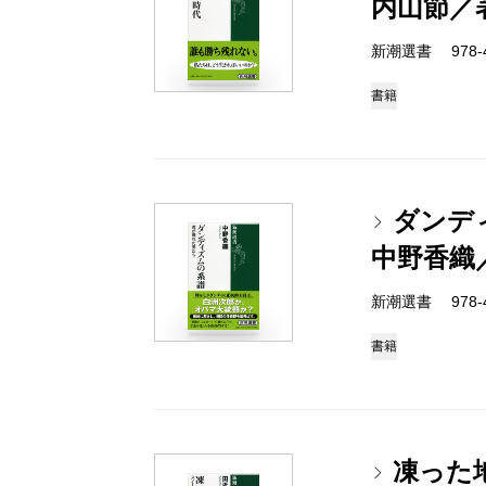
内山節／
新潮選書 978-4-
書籍
ダンデ
中野香織
新潮選書 978-4-
書籍
凍った