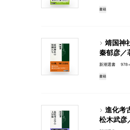
書籍
靖国神
秦郁彦／
新潮選書 978-4-
書籍
進化考
松木武彦