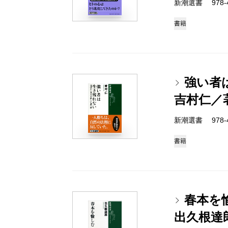
新潮選書 978-4-
書籍
強い者
吉村仁／
新潮選書 978-4-
書籍
春本を
出久根達