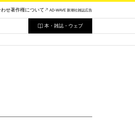
合わせ
著作権について
AD-WAVE 新潮社雑誌広告
本・雑誌・ウェブ