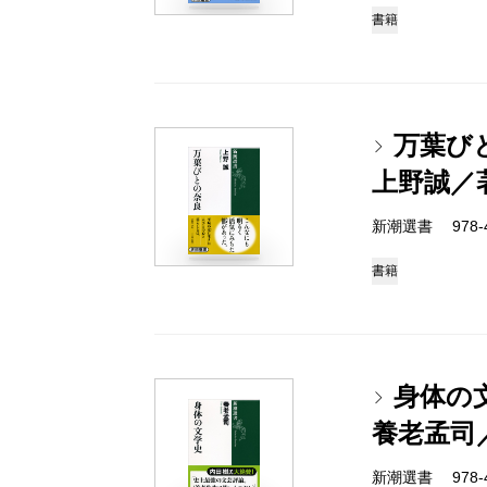
書籍
万葉び
上野誠／
新潮選書 978-4-
書籍
身体の
養老孟司
新潮選書 978-4-