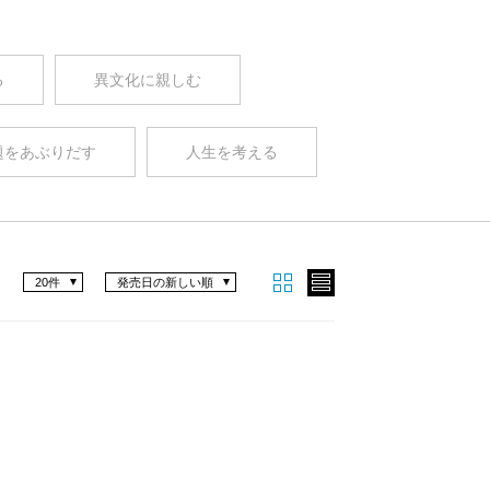
る
異文化に親しむ
題をあぶりだす
人生を考える
20件
発売日の新しい順