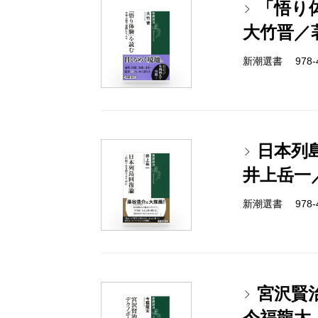
「悟り
大竹晋／
新潮選書 978-4-
日本列
井上岳一
新潮選書 978-4-
宮沢賢
今福龍太