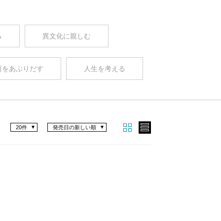
る
異文化に親しむ
題をあぶりだす
人生を考える
20件
発売日の新しい順