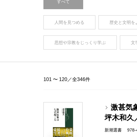
すべて
人間を見つめる
歴史と文明を
思想や宗教をじっくり学ぶ
文
101 〜 120／全346件
激甚気
坪木和久
新潮選書 978-4-