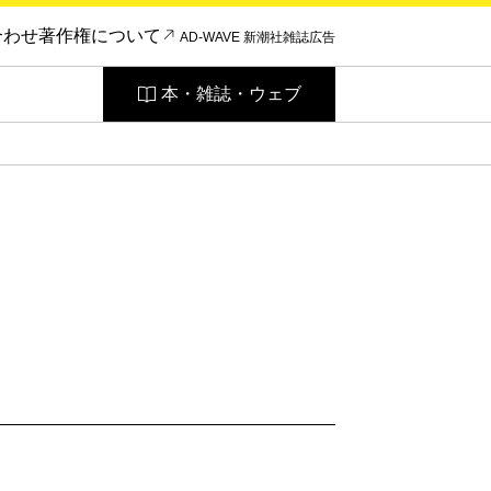
合わせ
著作権について
AD-WAVE 新潮社雑誌広告
本・雑誌・ウェブ