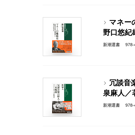
マネー
野口悠紀
新潮選書 978-4-
冗談音
泉麻人／
新潮選書 978-4-