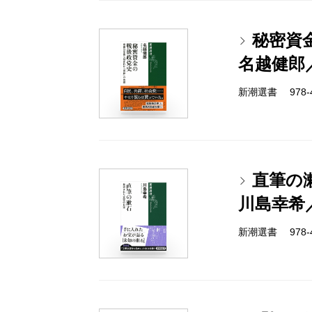
秘密資
名越健郎
新潮選書 978-4-
直筆の
川島幸希
新潮選書 978-4-