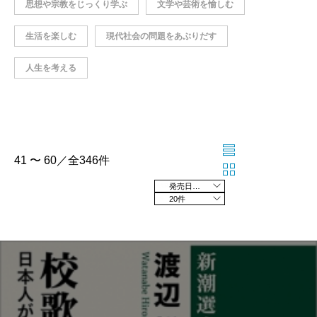
思想や宗教をじっくり学ぶ
文学や芸術を愉しむ
生活を楽しむ
現代社会の問題をあぶりだす
人生を考える
41 〜 60／全346件
発売日の新しい順
20件