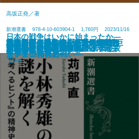
高坂正堯／著
新潮選書 978-4-10-603904-1 1,760円 2023/11/16
日本の戦争はいかに始まったか―
校歌斉唱！―日本人が育んだ学校
本居宣長―「もののあはれ」と
日米同盟の地政学―「5つの死角」
決断の太平洋戦史―「指揮統帥文
正力ドームvs.NHKタワー―幻の巨
小林秀雄の謎を解く―『考へるヒ
朝鮮半島の歴史―政争と外患の六
沈黙の勇者たち―ユダヤ人を救っ
貴族とは何か―ノブレス・オブリ
書籍
電子書籍あり
冷戦後の日本外交
「反・東大」の思想史
覇権なき時代の世界地図
西行―歌と旅と人生―
歴史としての二十世紀
嫉妬と階級の『源氏物語』
京都―未完の産業都市のゆくえ―
ごまかさないクラシック音楽
連続講義 日清日露から対米戦ま
源氏物語の世界
欧州戦争としてのウクライナ侵攻
文化の謎―
「日本」の発見―
を問い直す―
化」からみた軍人たち―
大建築抗争史―
ント』の精神史―
百年―
たドイツ市民の戦い―
ージュの光と影―
で―