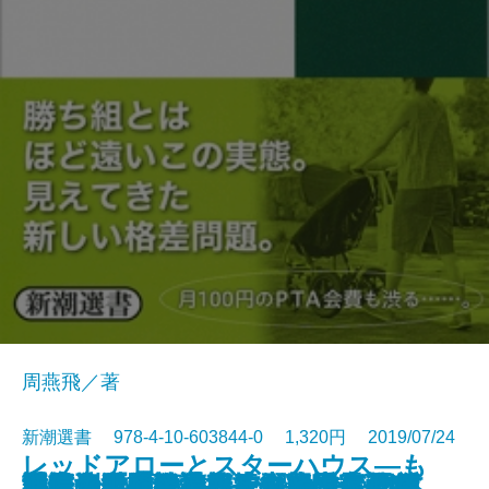
周燕飛／著
新潮選書 978-4-10-603844-0 1,320円 2019/07/24
レッドアローとスターハウス―も
国家・企業・通貨―グローバリズ
秘密資金の戦後政党史―米露公文
直筆の漱石―発掘された文豪のお
「悟り体験」を読む―大乗仏教で
日本列島回復論―この国で生き続
野生化するイノベーション―日本
世界地図を読み直す―協力と均衡
マネーの魔術史―支配者はなぜ
冗談音楽の怪人・三木鶏郎―ラジ
謎とき『風と共に去りぬ』―矛盾
通信の世紀―情報技術と国家戦略