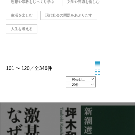
思想や宗教をじっくり学ぶ
文学や芸術を愉しむ
生活を楽しむ
現代社会の問題をあぶりだす
人生を考える
101 〜 120／全346件
発売日の新しい順
20件