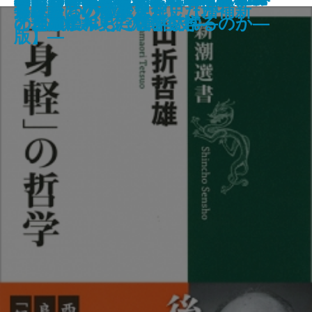
激甚気象はなぜ起こる
日本文学を読む・日本の面影
宮沢賢治 デクノボーの叡知
貧困専業主婦
「身軽」の哲学
うひとつの戦後思想史【増補新
兵隊たちの陸軍史
修験道という生き方
進化論はいかに進化したか
ムの不都合な未来―
書に刻まれた「依存」の系譜―
宝―
覚醒した人々―
けるために―
経済「失われた20年」を超える―
の地政学―
「金融緩和」に魅せられるのか―
オとCMソングの戦後史―
と葛藤にみちた世界文学―
の一五〇年史―
版】―