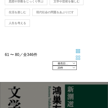
思想や宗教をじっくり学ぶ
文学や芸術を愉しむ
生活を楽しむ
現代社会の問題をあぶりだす
人生を考える
61 〜 80／全346件
発売日の新しい順
20件