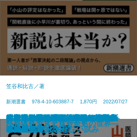
笠谷和比古／著
新潮選書 978-4-10-603887-7 1,870円 2022/07/27
教養としての上級語彙―知的人生
中国語は不思議―「近くて遠い言
大久保利通―「知」を結ぶ指導者
年寄りは本気だ―はみ出し日本論
ステージ4の緩和ケア医が実践す
太陽系の謎を解く―惑星たちの新
「未熟さ」の系譜―宝塚からジャ
指揮官たちの第二次大戦―素顔の
ヒトはなぜ死ぬ運命にあるのか―
小説作法XYZ―作家になるための
すごい神話―現代人のための神話
時代小説の戦後史―柴田錬三郎か
文学は予言する
武士とは何か
老年の読書
沖縄県知事―その人生と思想―
悪党たちの中華帝国
論争 関ヶ原合戦
ハレム―女官と宦官たちの世界―
怪異猟奇ミステリー全史
のための500語―
語」の謎を解く―
―
―
る がんを悪化させない試み
しい履歴書―
ニーズまで―
将帥列伝―
生物の死 4つの仮説―
秘伝―
学53講―
ら隆慶一郎まで―