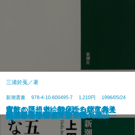
三浦於菟／著
新潮選書 978-4-10-600495-7 1,210円 1996/05/24
家紋の話―上絵師が語る紋章の美
貨幣の思想史―お金について考え
森にかよう道―知床から屋久島ま
慰安婦と戦場の性
秘伝 中学入試国語読解法
現代史の中で考える
世界史の中から考える
漱石とその時代 第四部
いのちの文化人類学
禅がわかる本
東洋医学を知っていますか
五重塔はなぜ倒れないか
科学者とは何か
天才の勉強術
漱石とその時代 第三部
卵が私になるまで―発生の物語―
分類という思想
謎とき『カラマーゾフの兄弟』
大人のための偉人伝
非言語コミュニケーション
―
た人びと―
で―