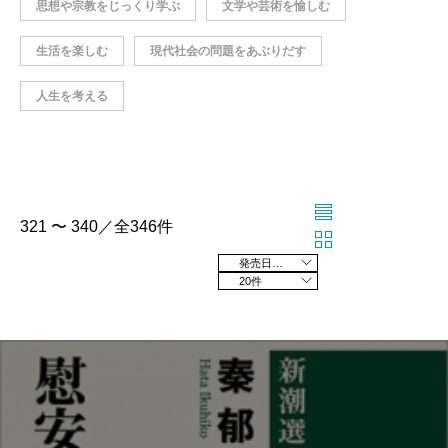
思想や宗教をじっくり学ぶ
文学や芸術を愉しむ
生活を楽しむ
現代社会の問題をあぶりだす
人生を考える
321 〜 340／全346件
発売日の新しい順
20件