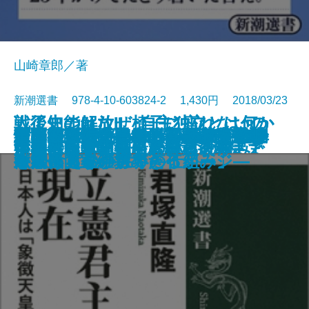
山崎章郎／著
新潮選書 978-4-10-603824-2 1,430円 2018/03/23
人工知能はなぜ椅子に座れないの
戦後史の解放II 自主独立とは何か
戦後史の解放II 自主独立とは何か
マーガレット・サッチャー―政治
【中東大混迷を解く】シーア派と
高畠素之の亡霊―ある国家社会主
性の進化史―いまヒトの染色体で
経済学者たちの日米開戦―秋丸機
立憲君主制の現在―日本人は「象
未完の西郷隆盛―日本人はなぜ論
モノに心はあるのか―動物行動学
ごまかさない仏教―仏・法・僧か
「ポスト・グローバル時代」の地
日本神話はいかに描かれてきたか
重力波 発見！―新しい天文学の扉
書籍
電子書籍あり
世界史を変えた新素材
か―情報化社会における「知」と
前編―敗戦から日本国憲法制定ま
後編―冷戦開始から講和条約まで
「在宅ホスピス」という仕組み
いま蘇る柳田國男の農政改革
親鸞と日本主義
中国はなぜ軍拡を続けるのか
を変えた「鉄の女」―
スンニ派
義者の危険な思想―
何が起きているのか―
関「幻の報告書」の謎を解く―
徴天皇」を維持できるか―
じ続けるのか―
から考える「世界の仕組み」―
ら問い直す―
政学
―近代国家が求めたイメージ―
を開く黄金のカギ―
「生命」―
で―
―