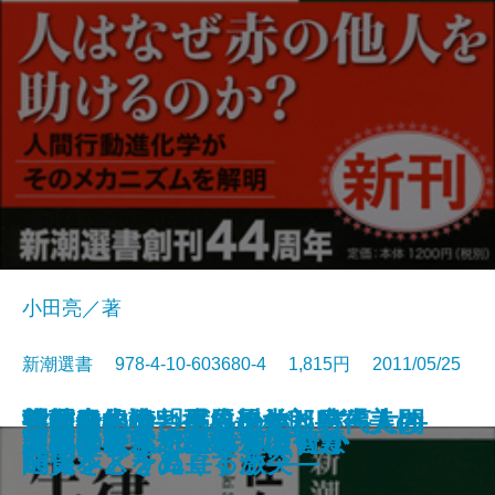
小田亮／著
新潮選書 978-4-10-603680-4 1,815円 2011/05/25
義理と人情―長谷川伸と日本人の
指揮者の役割―ヨーロッパ三大オ
戦前日本の「グローバリズム」―
「社会的うつ病」の治し方―人間
三島由紀夫と司馬遼太郎―「美し
貨幣進化論―「成長なき時代」の
危機の指導者 チャーチル
こころの免疫学
落語進化論
ふたつの故宮博物院
水惑星の旅
私家版 差別語辞典
利他学
「律」に学ぶ生き方の智慧
諜報の天才 杉原千畝
「患者様」が医療を壊す
西洋医がすすめる漢方
人間にとって科学とは何か
団地の時代
漱石はどう読まれてきたか
こころ―
ーケストラ物語―
一九三〇年代の教訓―
関係をどう見直すか―
い日本」をめぐる激突―
通貨システム―