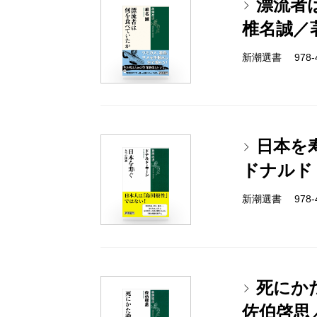
漂流者
椎名誠／
新潮選書 978-4-
日本を
ドナルド
新潮選書 978-4-
死にか
佐伯啓思