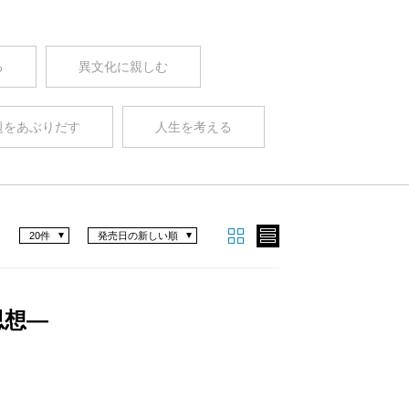
る
異文化に親しむ
題をあぶりだす
人生を考える
20件
発売日の新しい順
思想―