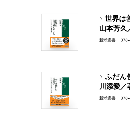
世界は
山本芳久
新潮選書 978-4-
ふだん
川添愛／
新潮選書 978-4-