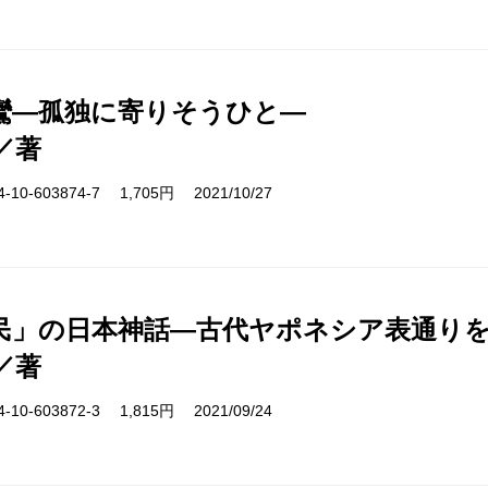
鸞―孤独に寄りそうひと―
／著
10-603874-7 1,705円 2021/10/27
民」の日本神話―古代ヤポネシア表通り
／著
10-603872-3 1,815円 2021/09/24