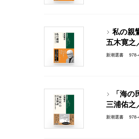
私の親
五木寛之
新潮選書 978-4-
「海の
三浦佑之
新潮選書 978-4-