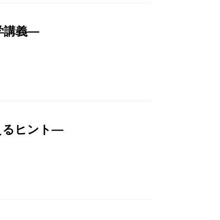
学講義―
えるヒント―