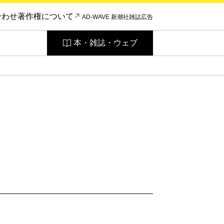
合わせ
著作権について
AD-WAVE 新潮社雑誌広告
本・雑誌・ウェブ