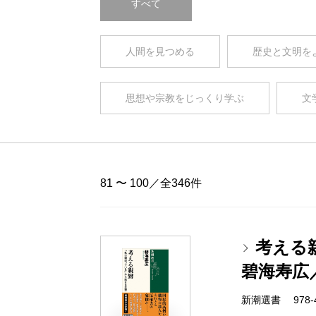
すべて
人間を見つめる
歴史と文明を
思想や宗教をじっくり学ぶ
文
81 〜 100／全346件
考える
碧海寿広
新潮選書 978-4-