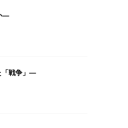
か―
た「戦争」―