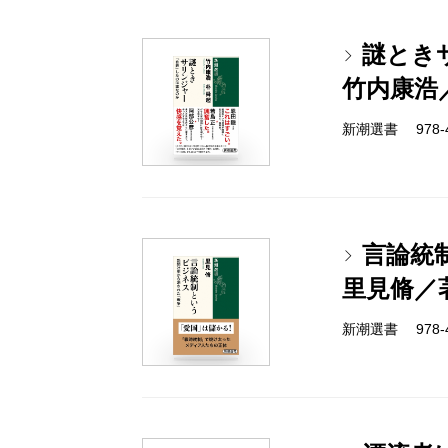
謎とき
竹内康浩
新潮選書 978-4-
言論統
里見脩／
新潮選書 978-4-