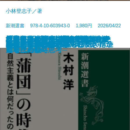
小林登志子／著
新潮選書 978-4-10-603943-0 1,980円 2026/04/22
社会が壊れるその前に―メアリ・
日本人の精神II 「おのずから」
日本人はなぜ家で靴を脱ぐのか─
日本──没落か再生か─時代精神と
楔形文字が語る古代オリエント─
「蒲団」の時代─自然主義とは何
プーチンの歴史認識─隠された意
危機の三十年─冷戦後秩序はなぜ
地経学とは何か─経済が武器化す
書籍
電子書籍あり
海軍士官たちの太平洋戦争
弁慶─創られた豪傑─
蕪村─「日常の美」の発見者─
日本人の精神I 権威と空気の構造
日本史はいかに物語られてきたか
私の明治時代史
私の幕末維新史
悪党たちのソ連帝国
百年の短歌
論争 大坂の陣
90歳、男のひとり暮らし
ダグラスの人類学―
の歴史意識
土足禁止の精神史─
アニマルスピリッツ─
都市と文明の興亡史─
だったのか─
図を読み解く─
崩壊したか─
る時代の戦略思考─