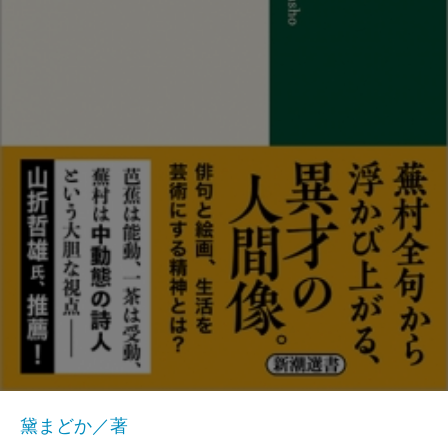
黛まどか／著