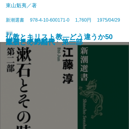
東山魁夷／著
新潮選書 978-4-10-600171-0 1,760円 1975/04/29
書籍
仏教とキリスト教―どう違うか50
謎とき『罪と罰』
唐招提寺への道
漱石とその時代 第二部
漱石とその時代 第一部
風景との対話
のQ＆A―