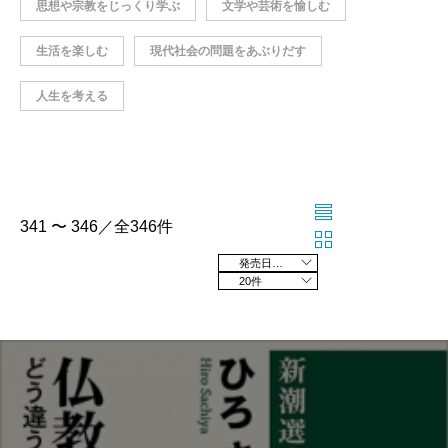
思想や宗教をじっくり学ぶ
文学や芸術を愉しむ
生活を楽しむ
現代社会の問題をあぶりだす
人生を考える
341 〜 346／全346件
発売日の新しい順
20件