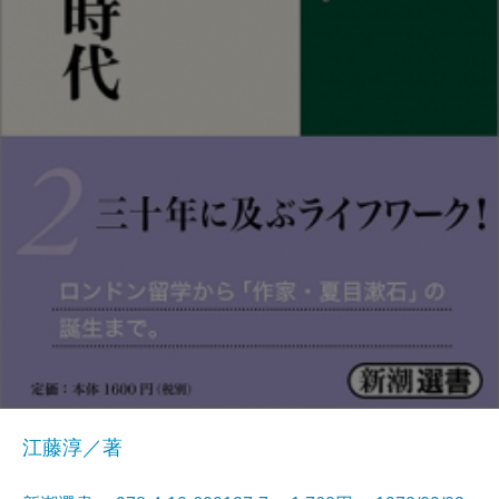
江藤淳／著