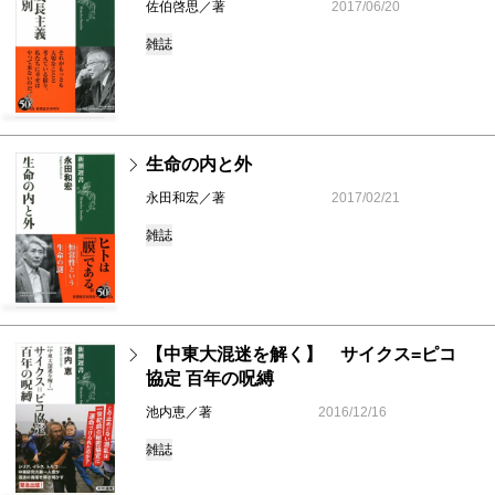
佐伯啓思／著
2017/06/20
雑誌
生命の内と外
永田和宏／著
2017/02/21
雑誌
【中東大混迷を解く】 サイクス=ピコ
協定 百年の呪縛
池内恵／著
2016/12/16
雑誌