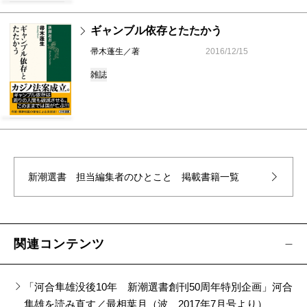
ギャンブル依存とたたかう
帚木蓬生／著
2016/12/15
雑誌
新潮選書 担当編集者のひとこと
掲載書籍一覧
関連コンテンツ
「河合隼雄没後10年 新潮選書創刊50周年特別企画」河合
隼雄を読み直す／最相葉月（波 2017年7月号より）