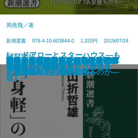
周燕飛／著
新潮選書 978-4-10-603844-0 1,320円 2019/07/24
レッドアローとスターハウス―も
書籍
電子書籍あり
国家・企業・通貨―グローバリズ
秘密資金の戦後政党史―米露公文
直筆の漱石―発掘された文豪のお
「悟り体験」を読む―大乗仏教で
日本列島回復論―この国で生き続
野生化するイノベーション―日本
世界地図を読み直す―協力と均衡
マネーの魔術史―支配者はなぜ
冗談音楽の怪人・三木鶏郎―ラジ
謎とき『風と共に去りぬ』―矛盾
通信の世紀―情報技術と国家戦略
激甚気象はなぜ起こる
日本文学を読む・日本の面影
宮沢賢治 デクノボーの叡知
貧困専業主婦
「身軽」の哲学
うひとつの戦後思想史【増補新
兵隊たちの陸軍史
修験道という生き方
進化論はいかに進化したか
ムの不都合な未来―
書に刻まれた「依存」の系譜―
宝―
覚醒した人々―
けるために―
経済「失われた20年」を超える―
の地政学―
「金融緩和」に魅せられるのか―
オとCMソングの戦後史―
と葛藤にみちた世界文学―
の一五〇年史―
版】―