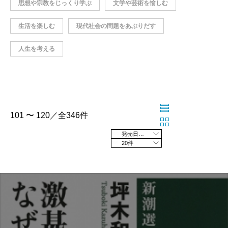
思想や宗教をじっくり学ぶ
文学や芸術を愉しむ
生活を楽しむ
現代社会の問題をあぶりだす
人生を考える
101 〜 120／全346件
発売日の新しい順
20件