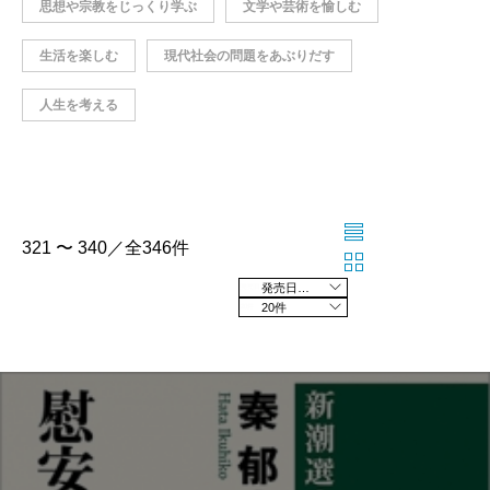
思想や宗教をじっくり学ぶ
文学や芸術を愉しむ
生活を楽しむ
現代社会の問題をあぶりだす
人生を考える
321 〜 340／全346件
発売日の新しい順
20件