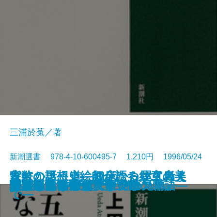
三浦於菟／著
新潮選書 978-4-10-600495-7 1,210円 1996/05/24
家紋の話―上絵師が語る紋章の美
貨幣の思想史―お金について考え
森にかよう道―知床から屋久島ま
慰安婦と戦場の性
秘伝 中学入試国語読解法
現代史の中で考える
世界史の中から考える
漱石とその時代 第四部
いのちの文化人類学
禅がわかる本
東洋医学を知っていますか
五重塔はなぜ倒れないか
科学者とは何か
天才の勉強術
漱石とその時代 第三部
卵が私になるまで―発生の物語―
分類という思想
謎とき『カラマーゾフの兄弟』
大人のための偉人伝
非言語コミュニケーション
―
た人びと―
で―