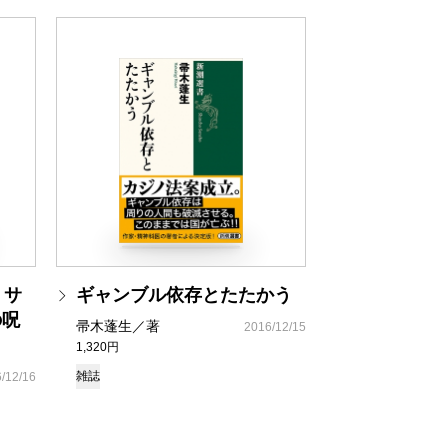
 サ
ギャンブル依存とたたかう
の呪
帚木蓬生／著
2016/12/15
1,320円
雑誌
/12/16