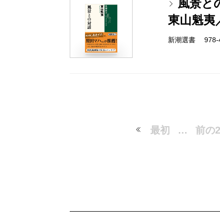
風景と
東山魁夷
新潮選書 978-4
最初
…
前の2