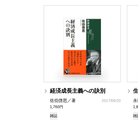
経済成長主義への訣別
佐伯啓思／著
永
2017/06/20
1,760円
1,
雑誌
雑