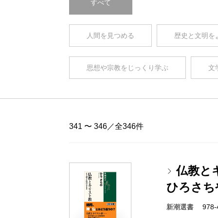
すべて
人間を見つめる
歴史と文明を
思想や宗教をじっくり学ぶ
文
341 〜 346／全346件
仏教と
ひろさち
新潮選書 978-4-