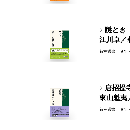
謎とき
江川卓／
新潮選書 978-4-
唐招提
東山魁夷
新潮選書 978-4-