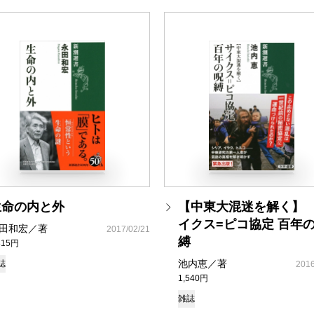
生命の内と外
【中東大混迷を解く】
イクス=ピコ協定 百年
田和宏／著
2017/02/21
縛
815円
池内恵／著
誌
2016
1,540円
雑誌