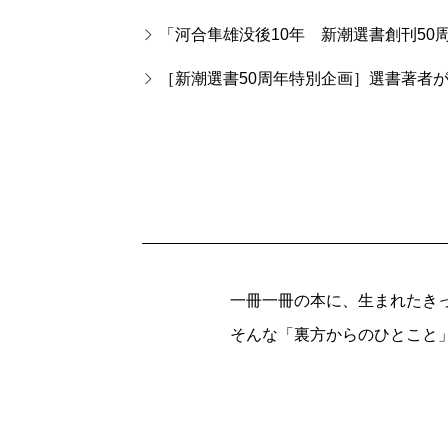
「河合隼雄没後10年 新潮選書創刊50
［新潮選書50周年特別企画］選書著者が
一冊一冊の本に、生まれたき
そんな「裏方からのひとこと