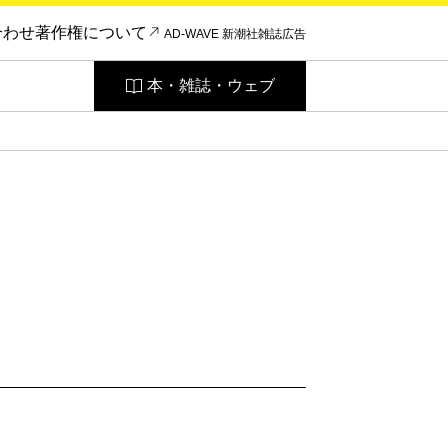
合わせ
著作権について
AD-WAVE 新潮社雑誌広告
本・雑誌・ウェブ