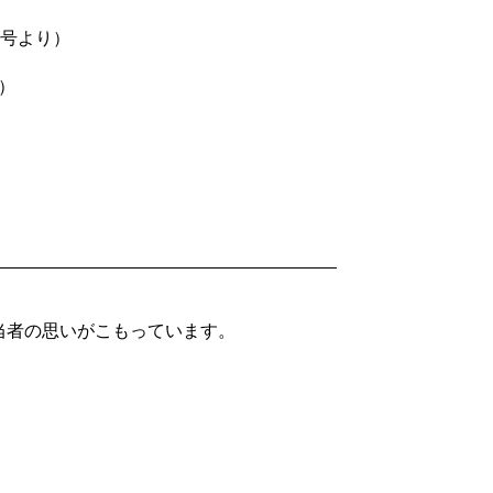
月号より）
）
当者の思いがこもっています。