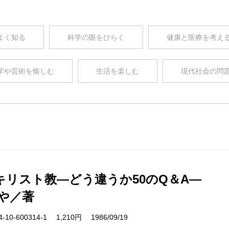
よく知る
科学の眼をひらく
健康と医療を考え
学や芸術を愉しむ
生活を楽しむ
現代社会の問
キリスト教―どう違うか50のQ＆A―
や／著
10-600314-1 1,210円 1986/09/19