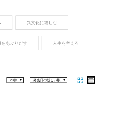
る
異文化に親しむ
題をあぶりだす
人生を考える
20件
発売日の新しい順