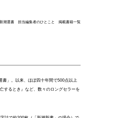
新潮選書 担当編集者のひとこと 掲載書籍一覧
選書」。以来、ほぼ四十年間で500点以上
衰亡するとき』など、数々のロングセラーを
字詰で約200枚（「新潮新書」の場合）で