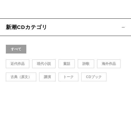
新潮CDカテゴリ
すべて
近代作品
現代小説
童話
詩歌
海外作品
古典（原文）
講演
トーク
CDブック