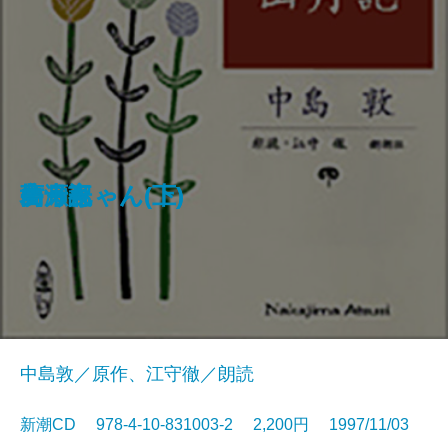
走れメロス
河童
杜子春
高野聖
山月記
夢十夜
坊っちゃん(上)
坊っちゃん(下)
高瀬舟
中島敦／原作、江守徹／朗読
新潮CD 978-4-10-831003-2 2,200円 1997/11/03