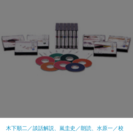
木下順二／談話解説、嵐圭史／朗読、水原一／校