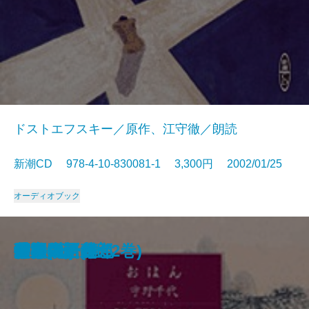
ドストエフスキー／原作、江守徹／朗読
新潮CD 978-4-10-830081-1 3,300円 2002/01/25
オーディオブック
パニック
檸檬
武蔵野
小僧の神様
闘牛
伊豆の踊子
強力伝／八甲田山
日本むかしばなし集
白い人
罪と罰
おはん
最後の一葉
御家人斬九郎
山椒魚
雪国(上)
雪国(下)
愛犬／足袋
愛と死
藪の中／好色
平家物語(全12巻)