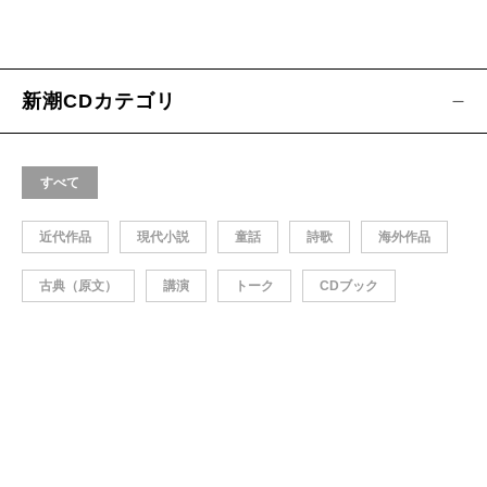
新潮CDカテゴリ
すべて
近代作品
現代小説
童話
詩歌
海外作品
古典（原文）
講演
トーク
CDブック