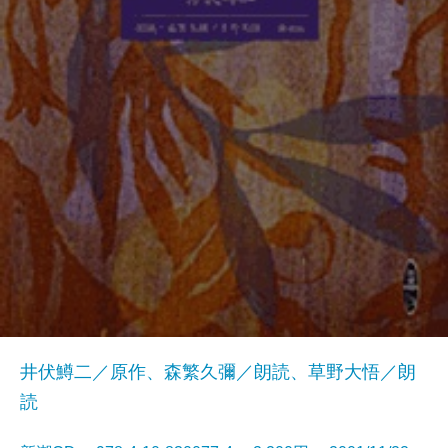
井伏鱒二／原作、森繁久彌／朗読、草野大悟／朗
読