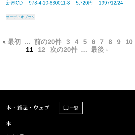
新潮CD 978-4-10-830011-8 5,720円 1997/12/24
オーディオブック
最初
…
前の20件
3
4
5
6
7
8
9
10
11
12
次の20件
…
最後
本・雑誌・ウェブ
一覧
本