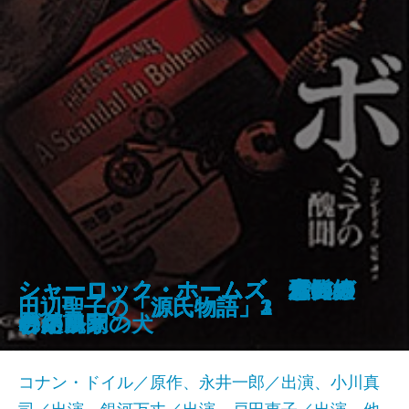
シャーロック・ホームズ 緋色の
シャーロック・ホームズ 四つの
シャーロック・ホームズ ボヘミ
シャーロック・ホームズ 赤髪組
シャーロック・ホームズ 唇の捩
シャーロック・ホームズ 青いガ
シャーロック・ホームズ まだら
シャーロック・ホームズ バスカ
シャーロック・ホームズ 六つの
シャーロック・ホームズ 恐怖の
田辺聖子の「源氏物語」6
源氏物語の魅力
田辺聖子の「源氏物語」5
田辺聖子の「源氏物語」4
歌舞伎名セリフ集 上巻
歌舞伎名セリフ集 中巻
歌舞伎名セリフ集 下巻
田辺聖子の「源氏物語」3
田辺聖子の「源氏物語」2
田辺聖子の「源氏物語」1
研究
署名
アの醜聞
合
れた男
ーネット
の紐
ヴィル家の犬
ナポレオン
谷
コナン・ドイル／原作、永井一郎／出演、小川真