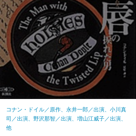
コナン・ドイル／原作、永井一郎／出演、小川真
司／出演、野沢那智／出演、増山江威子／出演、
他