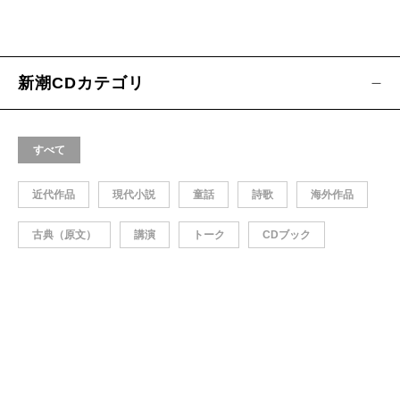
新潮CDカテゴリ
すべて
近代作品
現代小説
童話
詩歌
海外作品
古典（原文）
講演
トーク
CDブック