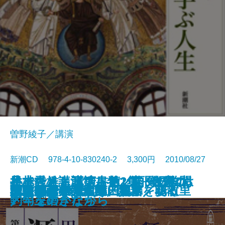
曽野綾子／講演
新潮CD 978-4-10-830240-2 3,300円 2010/08/27
井上ひさし講演 第1集 名優 太
井上ひさし講演 第2集 作家の
日本人とキリスト教／自分の知ら
小林秀雄講演第八巻 宣長の学問
足で考え、耳で書く／雨の日には
オーディオブック
放浪記
源氏物語 第七集 須磨／明石
赤ひげ診療譚 第三集
赤ひげ診療譚 第四集
赤ひげ診療譚 第一集
赤ひげ診療譚 第二集
聖書から学ぶ人生
源氏物語 第五集 花宴／葵
源氏物語 第六集 賢木／花散里
深田久弥の万葉登山
ひらめきの法則
楢山節考
不忠臣蔵
経験・言葉・虚構／地球を歩く
ヴィヨンの妻
宰治
眼、創作の眼
ぬ自分
／勾玉のかたち
釣竿を磨きながら