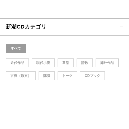
新潮CDカテゴリ
すべて
近代作品
現代小説
童話
詩歌
海外作品
古典（原文）
講演
トーク
CDブック