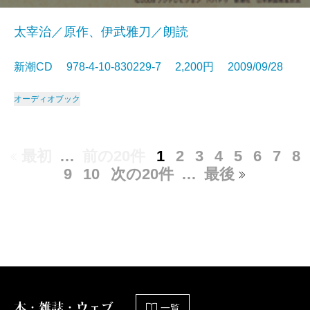
太宰治／原作、伊武雅刀／朗読
新潮CD 978-4-10-830229-7 2,200円 2009/09/28
オーディオブック
最初
…
前の20件
1
2
3
4
5
6
7
8
9
10
次の20件
…
最後
本・雑誌・ウェブ
一覧