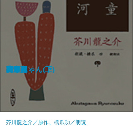
銀河鉄道の夜
父の詫び状
雨あがる
ぼくの愛読詩集
走れメロス
『智恵子抄』より
風の又三郎
河童
杜子春
高野聖
山月記
夢十夜
坊っちゃん(上)
坊っちゃん(下)
高瀬舟
芥川龍之介／原作、橋爪功／朗読