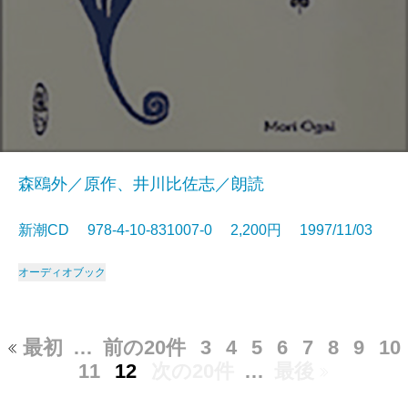
森鴎外／原作、井川比佐志／朗読
新潮CD 978-4-10-831007-0 2,200円 1997/11/03
オーディオブック
最初
…
前の20件
3
4
5
6
7
8
9
10
11
12
次の20件
…
最後