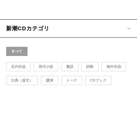
新潮CDカテゴリ
すべて
近代作品
現代小説
童話
詩歌
海外作品
古典（原文）
講演
トーク
CDブック