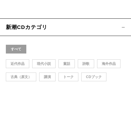
新潮CDカテゴリ
すべて
近代作品
現代小説
童話
詩歌
海外作品
古典（原文）
講演
トーク
CDブック