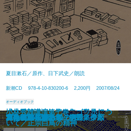
夏目漱石／原作、日下武史／朗読
新潮CD 978-4-10-830200-6 2,200円 2007/08/24
オーディオブック
城山三郎講演 第一集 私の好き
城山三郎講演 第二集 気骨の人
小林秀雄講演第七巻 ゴッホにつ
船場狂い
肉体の門／鳩の街草話
黒い裾
禅と科学
最も東洋的なるもの
禅との出会い―私の自叙伝―
言葉が怖い
硝子戸の中
源氏物語 第一集 桐壺／帚木
源氏物語 第二集 空蝉／夕顔
ブッダの生涯
ブッダの言葉
花の名前／かわうそ
だらだら坂／大根の月
「孔子」を語る
利休の遺したもの
宮本武蔵名場面集 第五集
な日本人
――広田弘毅と浜口雄幸
いて／正宗白鳥の精神