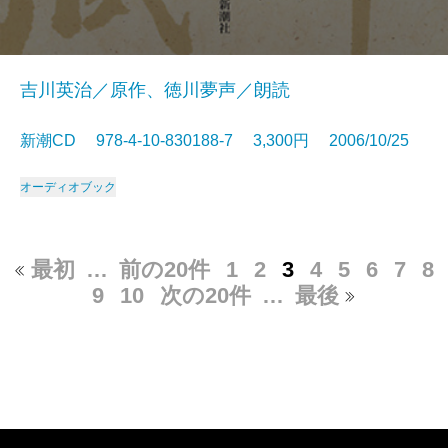
吉川英治／原作、徳川夢声／朗読
新潮CD 978-4-10-830188-7 3,300円 2006/10/25
オーディオブック
最初
…
前の20件
1
2
3
4
5
6
7
8
9
10
次の20件
…
最後