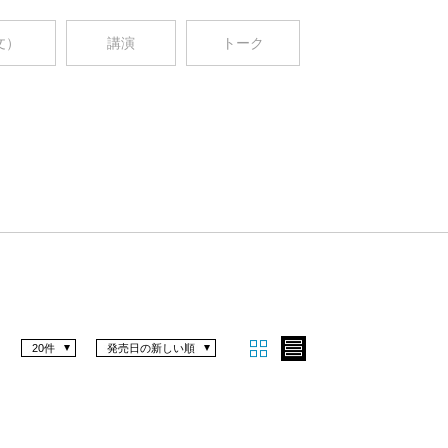
文）
講演
トーク
20件
発売日の新しい順