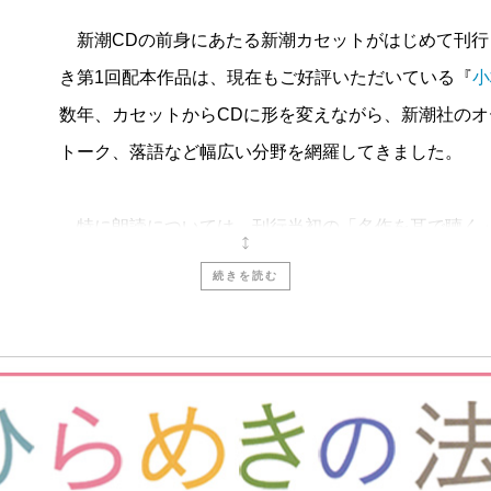
新潮CDの前身にあたる新潮カセットがはじめて刊行され
き第1回配本作品は、現在もご好評いただいている『
小
数年、カセットからCDに形を変えながら、新潮社の
トーク、落語など幅広い分野を網羅してきました。
特に朗読については、刊行当初の「名作を耳で聴く
芥川龍之介
、
宮沢賢治
など近代文豪の作品はもちろん
続きを読む
家の多くの作品を朗読CDとして刊行。また、
小林秀雄
も人気を博しています。