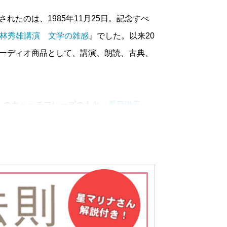
たのは、1985年11月25日。記念すべ
林秀雄講演 文学の雑感
』でした。以来20
オーディオ商品として、講演、朗読、古典、
」のキャッチフレーズのもと、
夏目漱石
、
近年の
藤沢周平
にいたるまで、名だたる作
や
三島由紀夫
、
司馬遼太郎
などの講演CD