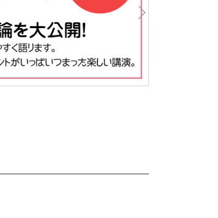
Nex
t