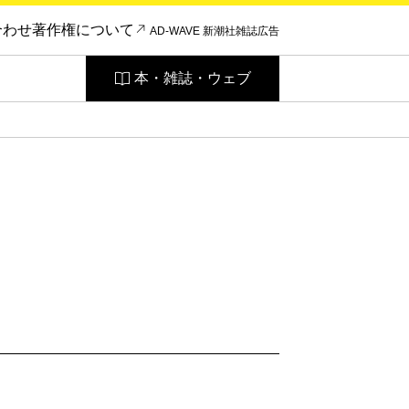
合わせ
著作権について
AD-WAVE 新潮社雑誌広告
本・雑誌・ウェブ