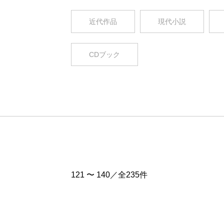
近代作品
現代小説
CDブック
121 〜 140／全235件