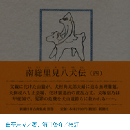
曲亭馬琴／著、濱田啓介／校訂