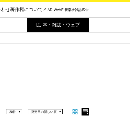
合わせ
著作権について
AD-WAVE 新潮社雑誌広告
本・雑誌・ウェブ
20件
発売日の新しい順