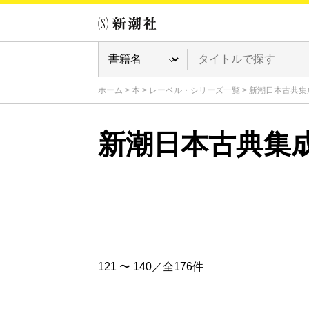
ホーム
>
本
>
レーベル・シリーズ一覧
>
新潮日本古典集
新潮日本古典集
121 〜 140／全176件