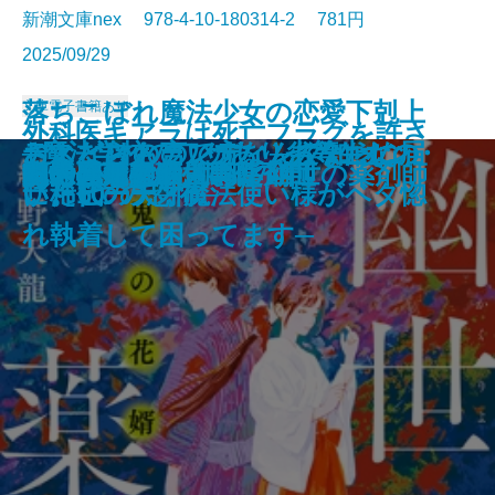
新潮文庫nex 978-4-10-180314-2 781円
2025/09/29
落ちこぼれ魔法少女の恋愛下剋上
文庫
電子書籍あり
外科医キアラは死亡フラグを許さ
コンビニ兄弟5─テンダネス門司港
このクリニックはつぶれます！2
さよならの言い方なんて知らな
─魔法学校のワケあり劣等生なの
おとどけものです。─あなたに届
デス・ストランディング2─オン・
忘らるる惑星
8月31日の初恋
君を狂気と呼ぶのなら
アルネの事件簿─Strange life─
美しい探偵に必要な殺人
僕の青春をクイズに捧ぐ
巫女は月夜に殺される
ない─死人だらけのシナリオは、
鬼の花婿 幽世の薬剤師
蜘蛛屋敷の殺人
龍ノ国幻想8 呱呱の声
記憶の鍵盤
町内会死者蘇生事件
あやかしの仇討ち 幽世の薬剤師
こがね村店─
─医療コンサル高柴一香の診断─
い。10
に稀代の天才魔法使い様がベタ惚
いた6つの恐怖─
ザ・ビーチ─
前世の知識で書きかえます─
れ執着して困ってます─