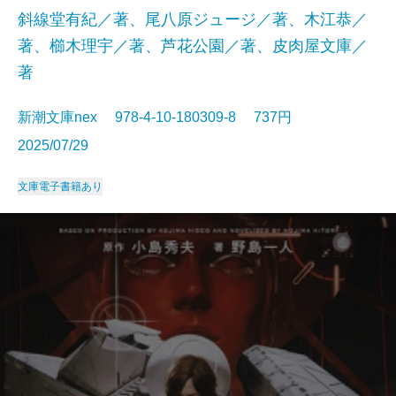
斜線堂有紀／著、尾八原ジュージ／著、木江恭／
著、櫛木理宇／著、芦花公園／著、皮肉屋文庫／
著
新潮文庫nex 978-4-10-180309-8 737円
2025/07/29
文庫
電子書籍あり