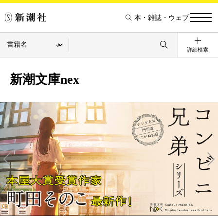
本・雑誌・ウェブ
詳細検索
新潮文庫nex
Pre
Ne
v
xt