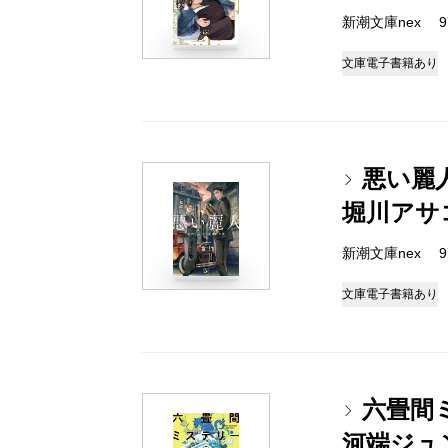
新潮文庫nex 978
文庫
電子書籍あり
悪い麗
堀川アサ
新潮文庫nex 978
文庫
電子書籍あり
六畳間
河端ジュ