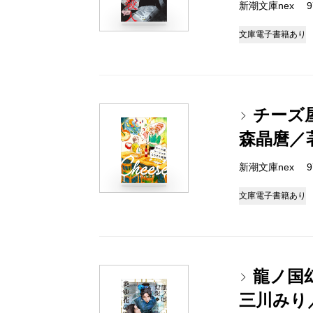
新潮文庫nex 978
文庫
電子書籍あり
チーズ
森晶麿／
新潮文庫nex 978
文庫
電子書籍あり
龍ノ国
三川みり