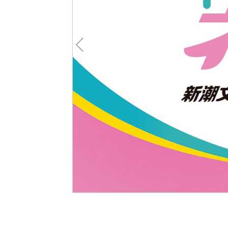
Pre
v