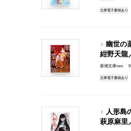
文庫
電子書籍あり
幽世の
紺野天龍
新潮文庫nex 978
文庫
電子書籍あり
人形島
萩原麻里