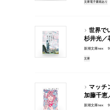
文庫
電子書籍あり
世界で
杉井光／
新潮文庫nex 978
文庫
マッチ
加藤千恵
新潮文庫nex 978