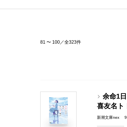
81 〜 100／全323件
余命1
喜友名ト
新潮文庫nex 978