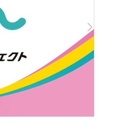
Nex
t