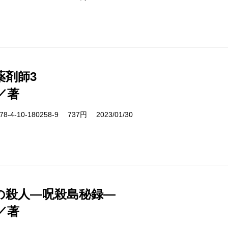
薬剤師3
／著
-4-10-180258-9 737円 2023/01/30
の殺人―呪殺島秘録―
／著