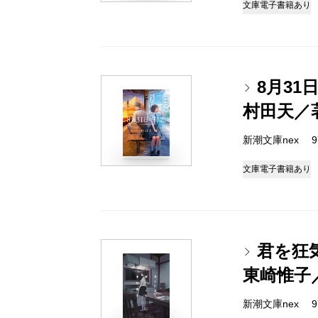
文庫
電子書籍あり
8月31
村田天／
新潮文庫nex 978
文庫
電子書籍あり
君を狂
東崎惟子
新潮文庫nex 978