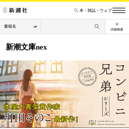
本・雑誌・ウェブ
詳細検索
新潮文庫nex
Pre
Ne
v
xt