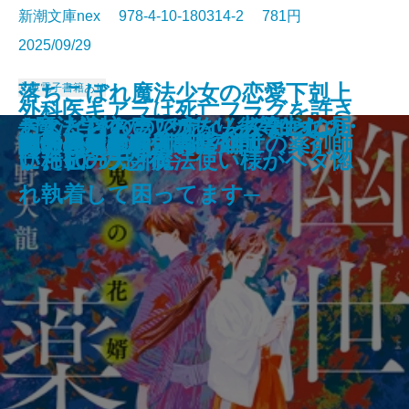
新潮文庫nex 978-4-10-180314-2 781円
2025/09/29
落ちこぼれ魔法少女の恋愛下剋上
文庫
電子書籍あり
外科医キアラは死亡フラグを許さ
コンビニ兄弟5─テンダネス門司港
このクリニックはつぶれます！2
さよならの言い方なんて知らな
─魔法学校のワケあり劣等生なの
おとどけものです。─あなたに届
デス・ストランディング2─オン・
忘らるる惑星
8月31日の初恋
君を狂気と呼ぶのなら
アルネの事件簿─Strange life─
美しい探偵に必要な殺人
僕の青春をクイズに捧ぐ
巫女は月夜に殺される
ない─死人だらけのシナリオは、
鬼の花婿 幽世の薬剤師
蜘蛛屋敷の殺人
龍ノ国幻想8 呱呱の声
記憶の鍵盤
町内会死者蘇生事件
あやかしの仇討ち 幽世の薬剤師
こがね村店─
─医療コンサル高柴一香の診断─
い。10
に稀代の天才魔法使い様がベタ惚
いた6つの恐怖─
ザ・ビーチ─
前世の知識で書きかえます─
れ執着して困ってます─