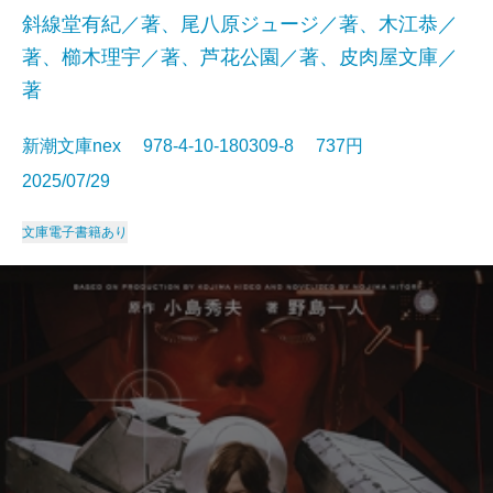
斜線堂有紀／著、尾八原ジュージ／著、木江恭／
著、櫛木理宇／著、芦花公園／著、皮肉屋文庫／
著
新潮文庫nex 978-4-10-180309-8 737円
2025/07/29
文庫
電子書籍あり