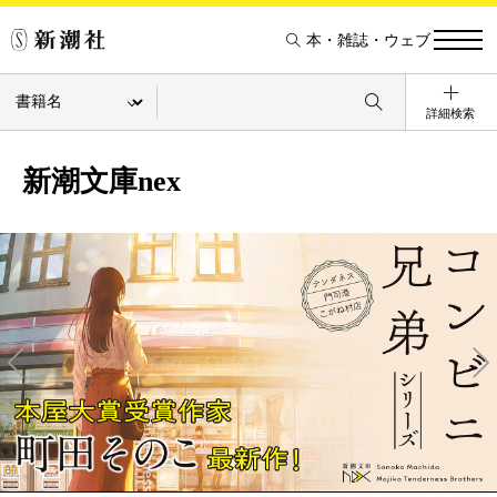
本・雑誌・ウェブ
詳細検索
新潮文庫nex
Pre
Ne
v
xt