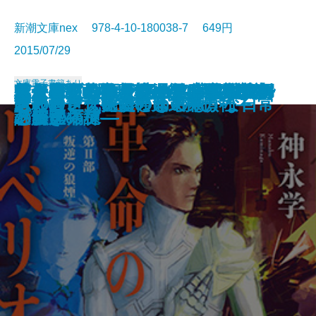
新潮文庫nex 978-4-10-180038-7 649円
2015/07/29
文庫
電子書籍あり
ケーキ王子の名推理(スペシャリ
花想空間の宴―華術師 宮籠彩人の
セント・ニコラスの、ダイヤモン
オークブリッジ邸の笑わない貴婦
バリ3探偵 圏内ちゃん―忌女板小
スフィアの死天使―天久鷹央の事
蝶が舞ったら、謎のち晴れ―気象
革命のリベリオン―第II部 叛逆
天久鷹央の推理カルテIII―密室の
雪月花の葬送―華術師 宮籠彩人の
シャーロック・ノート―学園裁判
天久鷹央の推理カルテII―ファン
坂東蛍子、星空の下で夢を語る
謎好き乙女と壊れた正義
空が分裂する
君と過ごした嘘つきの秋
その白さえ嘘だとしても
暗殺者ソラ―大神兄弟探偵社―
さとり世代探偵のゆるやかな日常
忘却のレーテ
テ)
謎解き―
ドの靴―名探偵 御手洗潔―
人―新人メイドと秘密の写真―
町殺人事件―
件カルテ―
予報士・蝶子の推理―
の狼煙―
パラノイア―
謎解き―
と密室の謎―
トムの病棟―