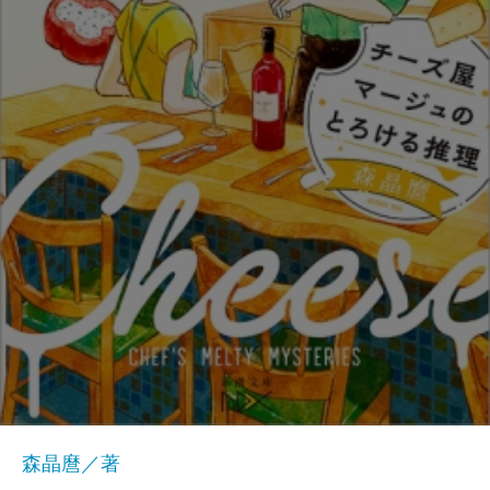
森晶麿／著