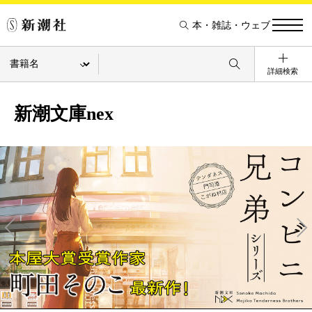
本・雑誌・ウェブ
詳細検索
新潮文庫nex
Pre
Ne
v
xt