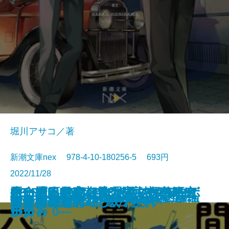
堀川アサコ／著
新潮文庫nex 978-4-10-180256-5 693円
2022/11/28
君と漕ぐ5―ながとろ高校カヌー
悪い麗人―帝都マユズミ探偵研究
さよならの言い方なんて知らな
RE:BEL ROBOTICA―レベルロボ
RE:BEL ROBOTICA 0―レベルロ
生命の略奪者―天久鷹央の事件カ
ケーキ王子の名推理(スペシャリ
余命1日の僕が、君に紡ぐ物語
世界でいちばん透きとおった物語
マッチング！
クローズドサスペンスヘブン
幽世の薬剤師3
人形島の殺人―呪殺島秘録―
チーズ屋マージュのとろける推理
龍ノ国幻想4 炎ゆ花の楔
六畳間ミステリーアパート
幽世の薬剤師2
どうぞ愛をお叫びください
龍ノ国幻想3 百鬼の号令
九龍城の殺人
部の未来―
所―
い。7
チカ―
ボチカ 0―
ルテ―
テ)6