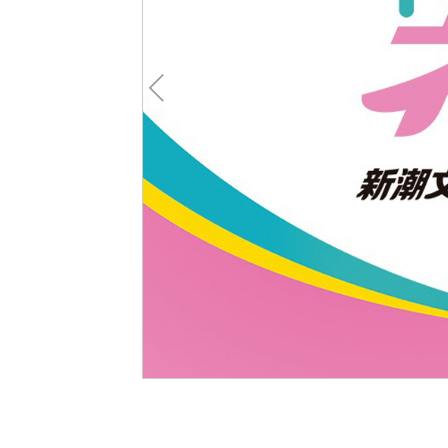
Pre
v