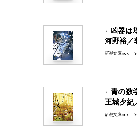
凶器は
河野裕／
新潮文庫nex 978
青の数
王城夕紀
新潮文庫nex 978