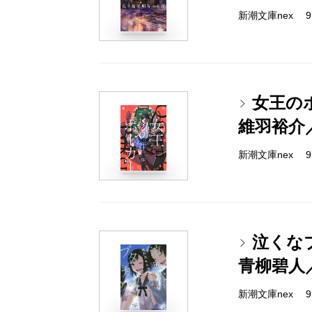
新潮文庫nex 978
女王の
維羽裕介
新潮文庫nex 978
泣くな
青柳碧人
新潮文庫nex 978