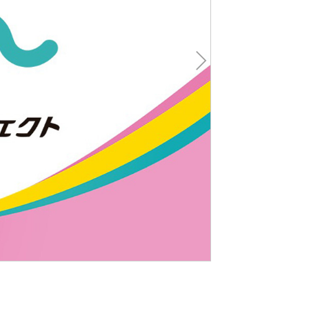
Nex
t