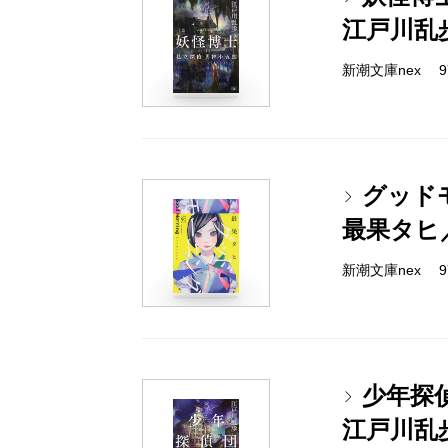
江戸川乱
新潮文庫nex 978
グッド
最果タヒ
新潮文庫nex 978
少年探
江戸川乱