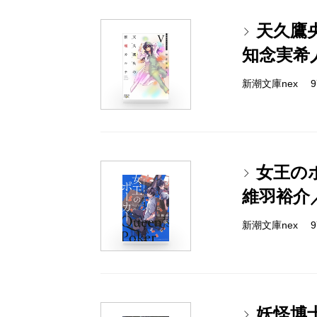
天久鷹
知念実希
新潮文庫nex 978
女王の
維羽裕介
新潮文庫nex 978
妖怪博