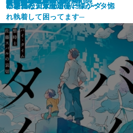
龍ノ国幻想9 天恵の命
神と王1 亡国の書
人魚屋敷の殺人
その他の危険
人喰いパンダ殺人事件
聖女が、壺
龍の隠し子 幽世の薬剤師
血道
聖女の、遺産
重力アルケミック
最後の魔法
文豪の花嫁
猫の神隠し 幽世の薬剤師
い。11
になった summer
の哀切─
に稀代の天才魔法使い様がベタ惚
リアル・ディープラーニング─
になった
ャンクな自炊とともに―
2026/05/28
れ執着して困ってます─