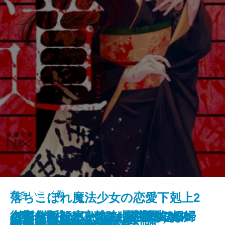
森きいこ／著
落ちこぼれ魔法少女の恋愛下剋上2
さよならの言い方なんて知らな
〈完全版〉JKハルは異世界で娼婦
バイ・タイム─整時士佐藤スバル
─魔法学校のワケあり劣等生なの
街角ハルシネーション─探偵AIの
〈完全版〉JKハルは異世界で娼婦
名探偵の顔が良い2―謎解きはジ
新潮文庫nex 978-4-10-180331-9 737円