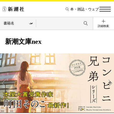
本・雑誌・ウェブ
詳細検索
新潮文庫nex
Pre
Ne
v
xt