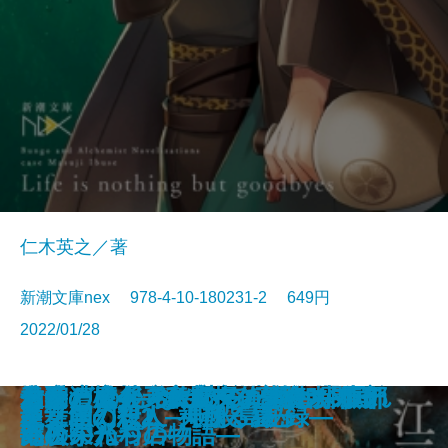
仁木英之／著
新潮文庫nex 978-4-10-180231-2 649円
2022/01/28
エナメル―その謎は彼女の暇つぶ
おもいでマシン―1話3分の超短編
この恋が壊れるまで夏が終わらな
地底の魔術王―私立探偵 明智小五
さよならの言い方なんて知らな
君に勧む杯 文豪とアルケミスト
青銅の魔人―私立探偵 明智小五郎
コンビニ兄弟2―テンダネス門司
伯爵と成金―帝都マユズミ探偵研
久遠の檻―天久鷹央の事件カルテ
君と漕ぐ4―ながとろ高校カヌー
あなたの後ろにいるだれか―眠れ
金春屋ゴメス 芥子の花
次の電車が来るまえに
金春屋ゴメス
幽世の薬剤師
巫女島の殺人―呪殺島秘録―
龍ノ国幻想2 天翔る縁
龍ノ国幻想1 神欺く皇子
炎舞館の殺人
し―
集―
い
郎―
い。6
ノベライズ―case 井伏鱒二―
―
港こがね村店―
究所―
―
部の栄光―
ぬ夜の八つの物語―