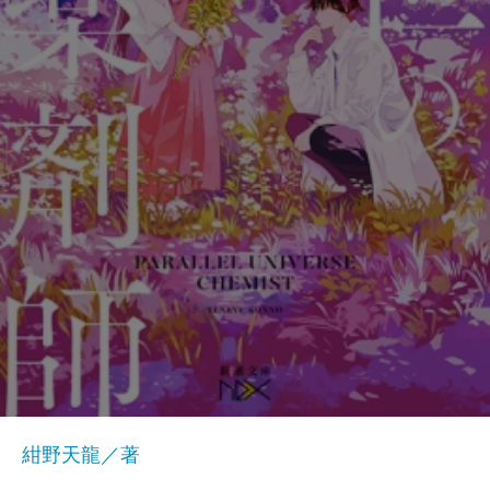
紺野天龍／著