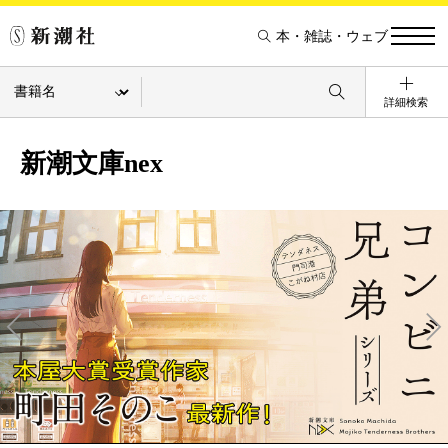
本・雑誌・ウェブ
詳細検索
新潮文庫nex
Pre
Ne
v
xt