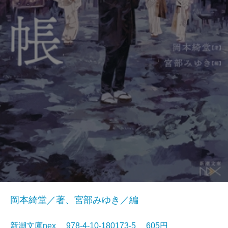
岡本綺堂／著、宮部みゆき／編
新潮文庫nex 978-4-10-180173-5 605円