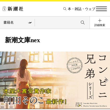
本・雑誌・ウェブ
詳細検索
新潮文庫nex
Pre
Ne
v
xt