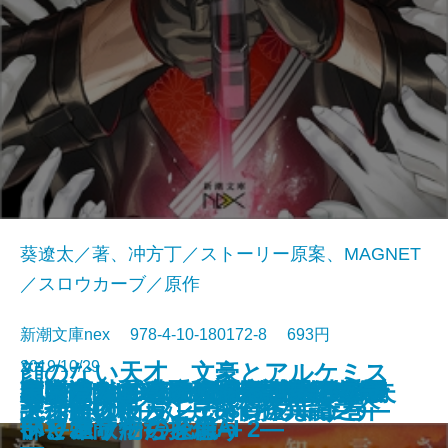
葵遼太／著、冲方丁／ストーリー原案、MAGNET
／スロウカーブ／原作
新潮文庫nex 978-4-10-180172-8 693円
2019/10/29
顔のない天才 文豪とアルケミス
カカノムモノ3―呪いを欲しがっ
オニキス―公爵令嬢刑事 西有栖
朝比奈うさぎは報・恋・想で推理
二・二六―HUMAN LOST 人間失
おもてなし時空カフェ〜桜井千鶴
太陽のシズク～大好きな君との最
HUMAN LOST 人間失格 ノベ
さよならの言い方なんて知らな
魔弾の射手―天久鷹央の事件カル
さよならの言い方なんて知らな
君と漕ぐ2―ながとろ高校カヌー
ベルサイユのゆり―マリー・アン
犯人IAのインテリジェンス・アン
東京湾の向こうにある世界は、す
半七捕物帳―江戸探偵怪異譚―
デス・ストランディング―上巻―
デス・ストランディング―下巻―
犬神館の殺人
謎が解けたら、ごきげんよう
ト ノベライズ―case 芥川龍之介
た者たち―
宮綾子―
する
格―
のお客様相談ノート〜
低で最高の12ヶ月～
ライズ
い。2
テ―
い。
部と強敵たち―
トワネットの花籠―
プリファー―探偵AI 2―
べて造り物だと思う
―