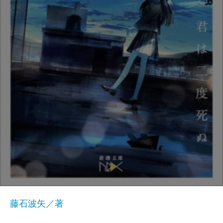
藤石波矢／著