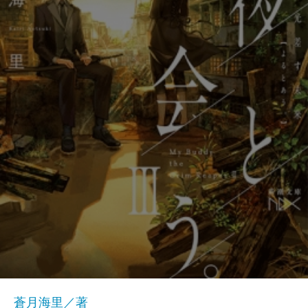
蒼月海里／著