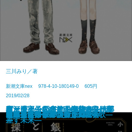
三川みり／著
新潮文庫nex 978-4-10-180149-0 605円
2019/02/28
ケーキ王子の名推理(スペシャリ
猫河原家の人びと―探偵一家、ハ
ヴァチカン図書館の裏蔵書―贖罪
君と漕ぐ―ながとろ高校カヌー部
夜と会う。III―もう一人の僕と光
人ノ町
神獣の都―京都四神異譚録―
夢と魔法の国のリドル
BUG 広域警察極秘捜査班
きみの世界に、青が鳴る
流星の下で、君は二度死ぬ
君と読む場所
銀座ともしび探偵社
東京タワー・レストラン
田嶋春にはなりたくない
昭和少女探偵團
朝比奈うさぎの謎解き錬愛術
レトロゲームファクトリー
スクールカースト殺人同窓会
奇譚蒐集録―弔い少女の鎮魂歌―
テ)4
ワイ謎解きリゾート―
の十字架―
―
差す未来―