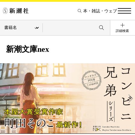
本・雑誌・ウェブ
詳細検索
新潮文庫nex
Pre
Ne
v
xt