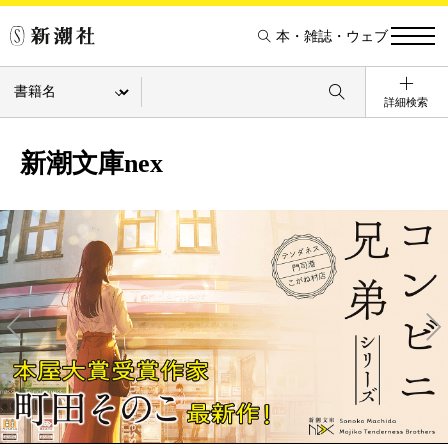
本・雑誌・ウェブ
詳細検索
新潮文庫nex
Pre
Ne
v
xt