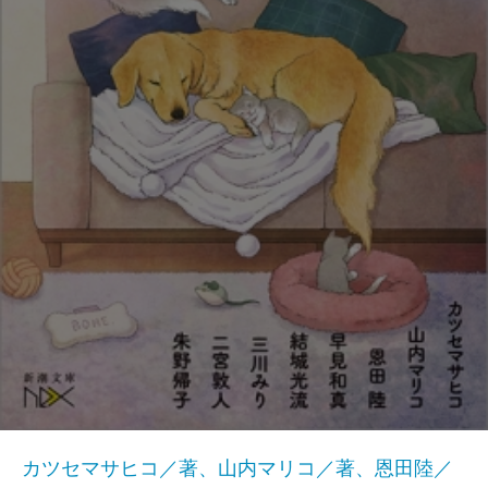
カツセマサヒコ／著、山内マリコ／著、恩田陸／