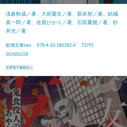
浅倉秋成／著、大前粟生／著、新名智／著、結城
真一郎／著、佐原ひかり／著、石田夏穂／著、杉
井光／著
新潮文庫nex 978-4-10-180282-4 737円
2024/02/28
文庫
電子書籍あり