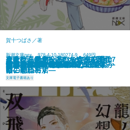
賀十つばさ／著
新潮文庫nex 978-4-10-180274-9 649円
友喰い―鬼食役人のあやかし退治
今夜は、鍋。―温かな食卓を囲む7
魔女推理―きっといつか、恋のよ
コンビニ兄弟3―テンダネス門司
さよならの言い方なんて知らな
幽世の薬剤師6
嘘があふれた世界で
もふもふ―犬猫まみれの短編集―
奇譚蒐集録―鉄環の娘と来訪神―
だってバズりたいじゃないですか
幽世の薬剤師5
雑草姫のレストラン
龍ノ国幻想6 双飛の暁
魔女推理―嘘つき魔女が6度死ぬ―
龍ノ国幻想5 双飛の闇
金春屋ゴメス 因果の刀
夏の約束、水の聲
ひとすじの光を辿れ
すべてはエマのために
幽世の薬剤師4
2023/10/30
帖―
つの物語―
うに思い出す―
港こがね村店―
い。8
文庫
電子書籍あり