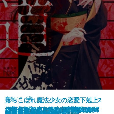
森きいこ／著
落ちこぼれ魔法少女の恋愛下剋上2
さよならの言い方なんて知らな
〈完全版〉JKハルは異世界で娼婦
バイ・タイム─整時士佐藤スバル
─魔法学校のワケあり劣等生なの
街角ハルシネーション─探偵AIの
〈完全版〉JKハルは異世界で娼婦
名探偵の顔が良い2―謎解きはジ
新潮文庫nex 978-4-10-180331-9 737円