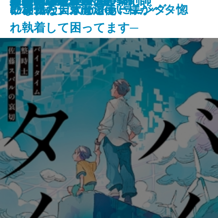
龍ノ国幻想9 天恵の命
神と王1 亡国の書
人魚屋敷の殺人
その他の危険
人喰いパンダ殺人事件
聖女が、壺
龍の隠し子 幽世の薬剤師
血道
聖女の、遺産
重力アルケミック
最後の魔法
文豪の花嫁
猫の神隠し 幽世の薬剤師
い。11
になった summer
の哀切─
に稀代の天才魔法使い様がベタ惚
リアル・ディープラーニング─
になった
ャンクな自炊とともに―
2026/05/28
れ執着して困ってます─