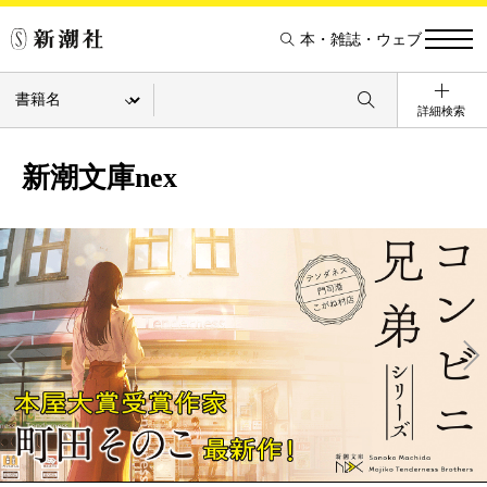
本・雑誌・ウェブ
詳細検索
新潮文庫nex
Pre
Ne
v
xt