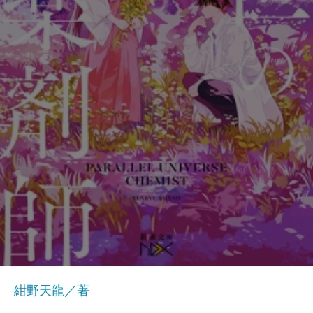
紺野天龍／著