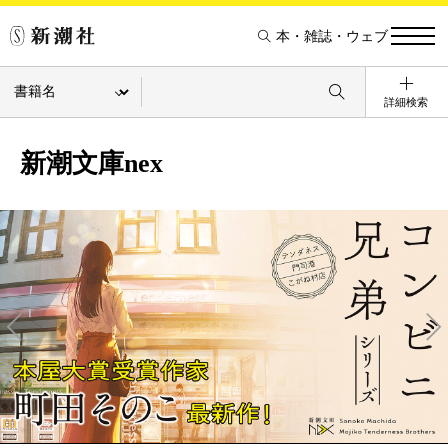
本・雑誌・ウェブ
詳細検索
新潮文庫nex
Pre
Ne
v
xt