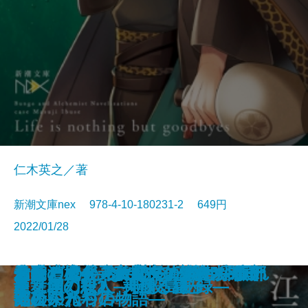
仁木英之／著
新潮文庫nex 978-4-10-180231-2 649円
2022/01/28
エナメル―その謎は彼女の暇つぶ
おもいでマシン―1話3分の超短編
この恋が壊れるまで夏が終わらな
地底の魔術王―私立探偵 明智小五
さよならの言い方なんて知らな
君に勧む杯 文豪とアルケミスト
青銅の魔人―私立探偵 明智小五郎
コンビニ兄弟2―テンダネス門司
伯爵と成金―帝都マユズミ探偵研
久遠の檻―天久鷹央の事件カルテ
君と漕ぐ4―ながとろ高校カヌー
あなたの後ろにいるだれか―眠れ
金春屋ゴメス 芥子の花
次の電車が来るまえに
金春屋ゴメス
幽世の薬剤師
巫女島の殺人―呪殺島秘録―
龍ノ国幻想2 天翔る縁
龍ノ国幻想1 神欺く皇子
炎舞館の殺人
し―
集―
い
郎―
い。6
ノベライズ―case 井伏鱒二―
―
港こがね村店―
究所―
―
部の栄光―
ぬ夜の八つの物語―