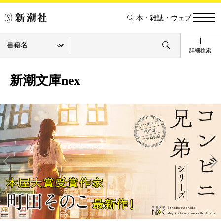
本・雑誌・ウェブ
詳細検索
新潮文庫nex
Pre
Ne
v
xt