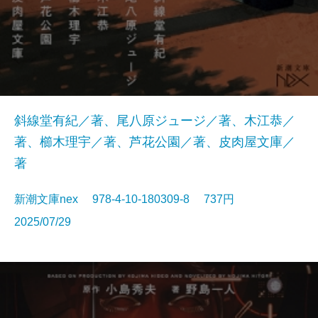
斜線堂有紀／著、尾八原ジュージ／著、木江恭／
著、櫛木理宇／著、芦花公園／著、皮肉屋文庫／
著
新潮文庫nex 978-4-10-180309-8 737円
2025/07/29