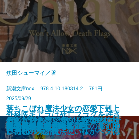
焦田シューマイ／著
新潮文庫nex 978-4-10-180314-2 781円
2025/09/29
落ちこぼれ魔法少女の恋愛下剋上
外科医キアラは死亡フラグを許さ
コンビニ兄弟5─テンダネス門司港
このクリニックはつぶれます！2
さよならの言い方なんて知らな
─魔法学校のワケあり劣等生なの
おとどけものです。─あなたに届
デス・ストランディング2─オン・
忘らるる惑星
8月31日の初恋
君を狂気と呼ぶのなら
アルネの事件簿─Strange life─
美しい探偵に必要な殺人
僕の青春をクイズに捧ぐ
巫女は月夜に殺される
ない─死人だらけのシナリオは、
鬼の花婿 幽世の薬剤師
蜘蛛屋敷の殺人
龍ノ国幻想8 呱呱の声
記憶の鍵盤
町内会死者蘇生事件
あやかしの仇討ち 幽世の薬剤師
こがね村店─
─医療コンサル高柴一香の診断─
い。10
に稀代の天才魔法使い様がベタ惚
いた6つの恐怖─
ザ・ビーチ─
前世の知識で書きかえます─