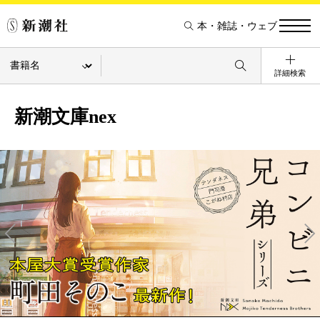
本・雑誌・ウェブ
詳細検索
新潮文庫nex
Pre
Ne
v
xt