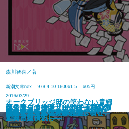
森川智喜／著
新潮文庫nex 978-4-10-180061-5 605円
2016/03/29
オークブリッジ邸の笑わない貴婦
池袋カジノ特区 UNOで七億取り
シャーロック・ノートII―試験と
天久鷹央の推理カルテIV―悲恋の
恋よりブタカン！～池谷美咲の演
青の数学
王の厨房―僕僕先生 零―
ハルコナ
砕け散るところを見せてあげる
人2―後輩メイドと窓下のお嬢様
御手洗潔の追憶
生存賭博
スクールカースト殺人教室
トリモノート
小さいおじさん
渦森今日子は宇宙に期待しない。
謎好き乙女と偽りの恋心
誘拐サーカス―大神兄弟探偵社―
汚れた赤を恋と呼ぶんだ
月桃夜
創薬探偵から祝福を
返せ同盟 II―グラン・コン編―
古典と探偵殺し―
シンドローム―
劇部日誌～
―