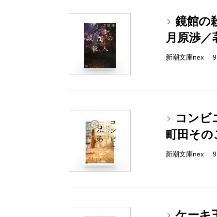
鏡館の
月原渉／
新潮文庫nex 978
コンビ
町田その
新潮文庫nex 978
ケーキ