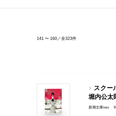
141 〜 160／全323件
スクー
堀内公太
新潮文庫nex 978