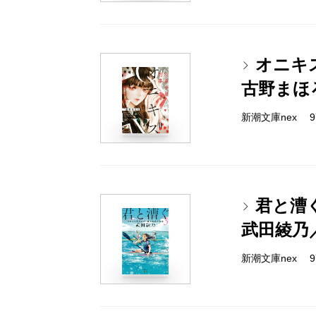
オニキ
古野まほ
新潮文庫nex 978
君と漕
武田綾乃
新潮文庫nex 978