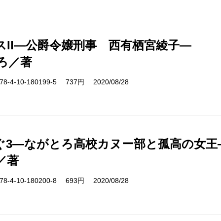
スII―公爵令嬢刑事 西有栖宮綾子―
ろ／著
-4-10-180199-5 737円 2020/08/28
ぐ3―ながとろ高校カヌー部と孤高の女王
／著
-4-10-180200-8 693円 2020/08/28