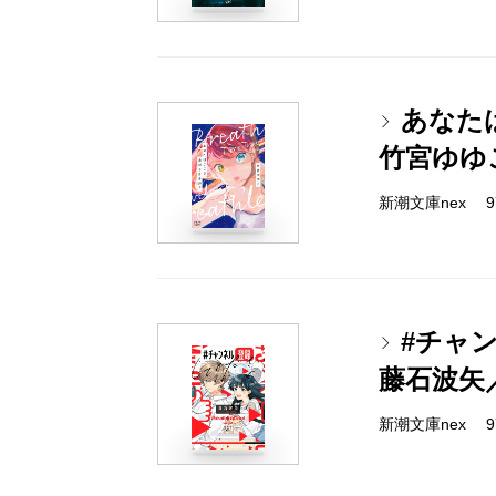
あなた
竹宮ゆゆ
新潮文庫nex 978
#チャ
藤石波矢
新潮文庫nex 978