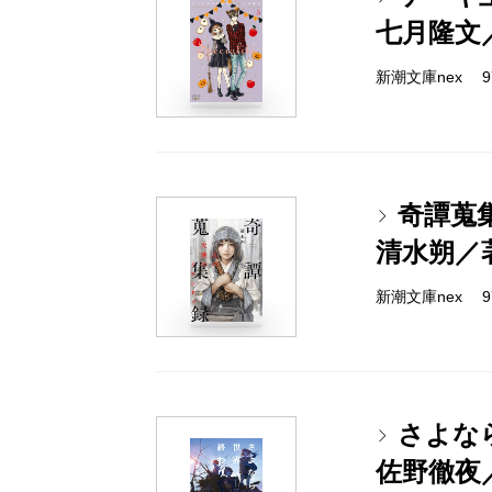
七月隆文
新潮文庫nex 978
奇譚蒐
清水朔／
新潮文庫nex 978
さよな
佐野徹夜