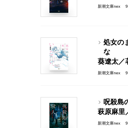
新潮文庫nex 978
処女の
な
葵遼太／
新潮文庫nex 978
呪殺島
萩原麻里
新潮文庫nex 978