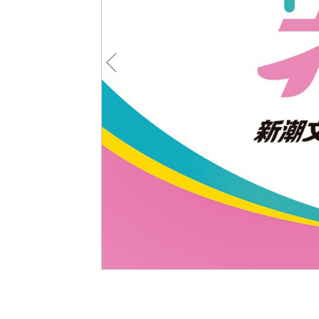
Pre
v