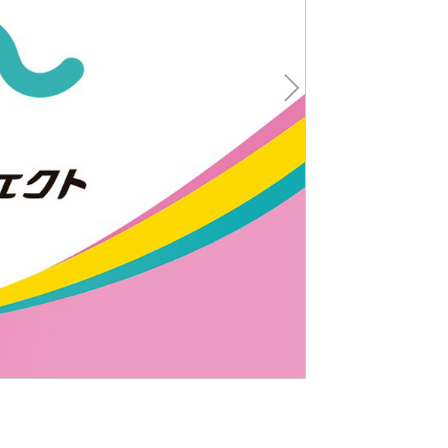
Nex
t