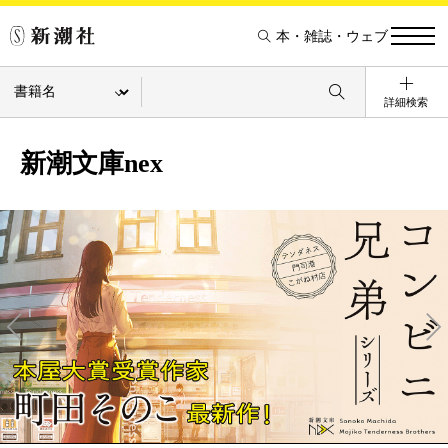
本・雑誌・ウェブ
詳細検索
新潮文庫nex
Pre
Ne
v
xt