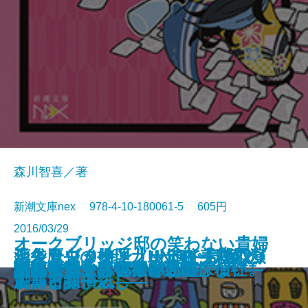
森川智喜／著
新潮文庫nex 978-4-10-180061-5 605円
2016/03/29
オークブリッジ邸の笑わない貴婦
池袋カジノ特区 UNOで七億取り
シャーロック・ノートII―試験と
天久鷹央の推理カルテIV―悲恋の
恋よりブタカン！～池谷美咲の演
青の数学
王の厨房―僕僕先生 零―
ハルコナ
砕け散るところを見せてあげる
人2―後輩メイドと窓下のお嬢様
御手洗潔の追憶
生存賭博
スクールカースト殺人教室
トリモノート
小さいおじさん
渦森今日子は宇宙に期待しない。
謎好き乙女と偽りの恋心
誘拐サーカス―大神兄弟探偵社―
汚れた赤を恋と呼ぶんだ
月桃夜
創薬探偵から祝福を
返せ同盟 II―グラン・コン編―
古典と探偵殺し―
シンドローム―
劇部日誌～
―