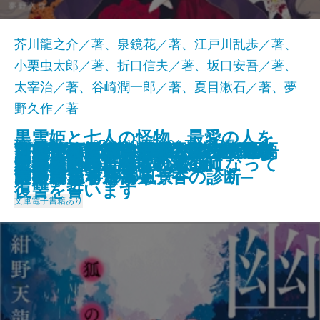
芥川龍之介／著、泉鏡花／著、江戸川乱歩／著、
小栗虫太郎／著、折口信夫／著、坂口安吾／著、
太宰治／著、谷崎潤一郎／著、夏目漱石／著、夢
野久作／著
黒雪姫と七人の怪物 最愛の人を
新潮文庫nex 978-4-10-180294-7 737円
このクリニックはつぶれます！─
いただきますは、ふたりで。─恋
世界でいちばん透きとおった物語
コンビニ兄弟4―テンダネス門司
名探偵の顔が良い―天草茅夢のジ
タナトスの蒐集匣 -耽美幻想作品
ケーキ王子の名推理(スペシャリ
さよならの言い方なんて知らな
幽霊を信じない理系大学生、霊媒
可能性の怪物 文豪とアルケミス
VR浮遊館の謎―探偵AIのリアル・
美澄真白の正なる殺人
殺されたので黒衣の悪女になって
守り刀のうた
堕天の誘惑 幽世の薬剤師
狐の嫁入り 幽世の薬剤師
龍ノ国幻想7 神問いの応
天才少女は重力場で踊る
天狗屋敷の殺人
イデアの再臨
2024/09/30
医療コンサル高柴一香の診断─
と食のある10の風景─
2
港こがね村店―
ャンクな事件簿―
集-
テ)7
い。9
師のバイトをする
ト短編集
ディープラーニング―
復讐を誓います
文庫
電子書籍あり