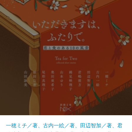
一穂ミチ／著、古内一絵／著、田辺智加／著、君