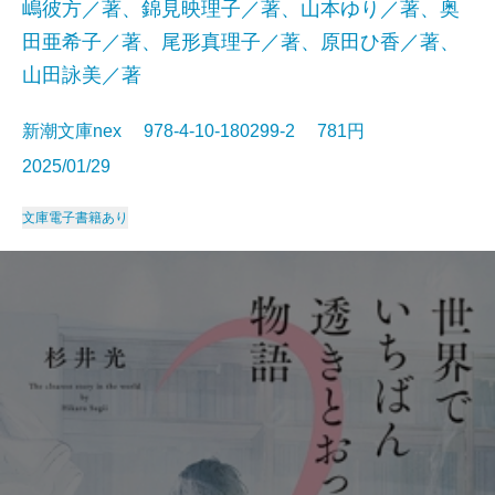
嶋彼方／著、錦見映理子／著、山本ゆり／著、奥
田亜希子／著、尾形真理子／著、原田ひ香／著、
山田詠美／著
新潮文庫nex 978-4-10-180299-2 781円
2025/01/29
文庫
電子書籍あり