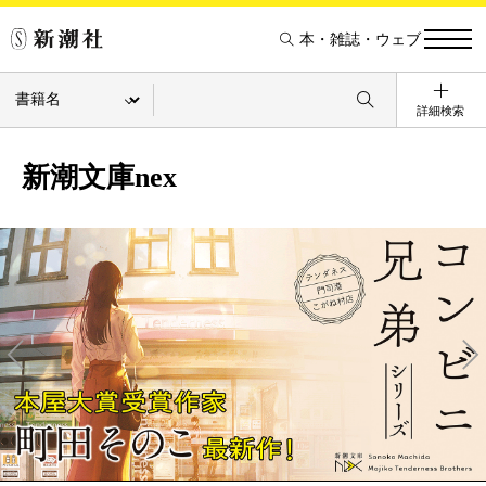
本・雑誌・ウェブ
詳細検索
新潮文庫nex
Pre
Ne
v
xt