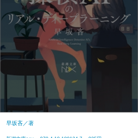
早坂吝／著