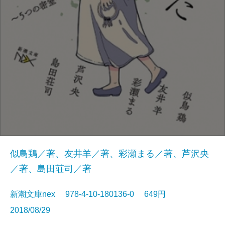
似鳥鶏／著、友井羊／著、彩瀬まる／著、芦沢央
／著、島田荘司／著
新潮文庫nex 978-4-10-180136-0 649円
2018/08/29