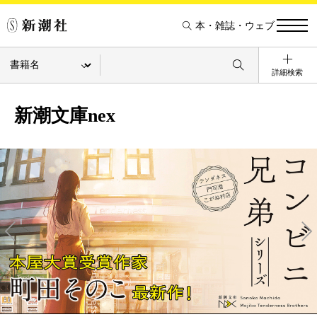
本・雑誌・ウェブ
詳細検索
新潮文庫nex
Pre
Ne
v
xt