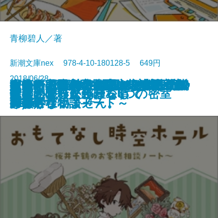
青柳碧人／著
新潮文庫nex 978-4-10-180128-5 649円
2018/06/28
火焔の凶器―天久鷹央の事件カル
ところで死神は何処から来たので
R.E.D. 警察庁特殊防犯対策官室
ケーキ王子の名推理(スペシャリ
マリー・アントワネットの日記
マリー・アントワネットの日記
だから見るなといったのに―九つ
猫河原家の人びと―一家全員、名
おもてなし時空ホテル～桜井千鶴
探偵AIのリアル・ディープラーニ
一生に一度のこの恋にタネも仕掛
カカノムモノ2―思い出を奪った
R.E.D. 警察庁特殊防犯対策官室
首無館の殺人
鍵のかかった部屋 5つの密室
時は止まったふりをして
忘霊トランクルーム
僕らの世界が終わる頃
夜空の呪いに色はない
断片のアリス
テ―
しょう？
ACTIII
テ)3
Rose
Bleu
の奇妙な物語―
探偵―
のお客様相談ノート～
ング
けもございません。
男―
ACTII
文庫
電子書籍あり