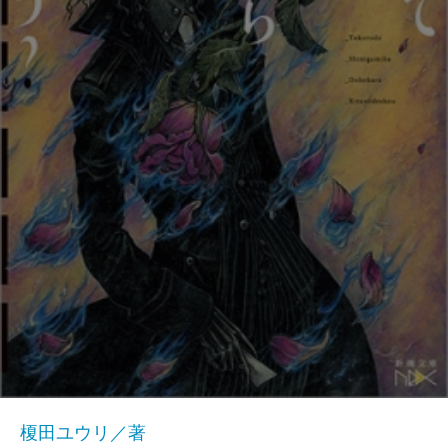
榎田ユウリ／著