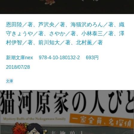
恩田陸／著、芦沢央／著、海猫沢めろん／著、織
守きょうや／著、さやか／著、小林泰三／著、澤
村伊智／著、前川知大／著、北村薫／著
新潮文庫nex 978-4-10-180132-2 693円
2018/07/28
文庫