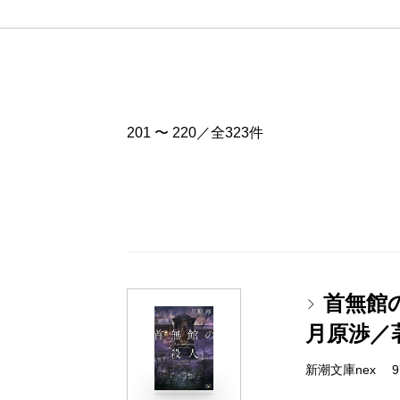
201 〜 220／全323件
首無館
月原渉／
新潮文庫nex 978