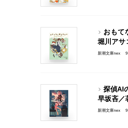
おもて
堀川アサ
新潮文庫nex 978
探偵A
早坂吝／
新潮文庫nex 978