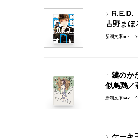
R.E.
古野まほ
新潮文庫nex 978
鍵のか
似鳥鶏／
新潮文庫nex 978
ケーキ