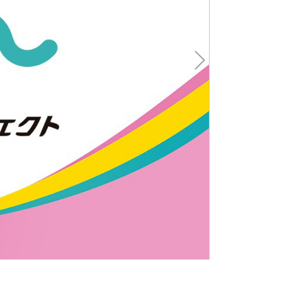
Nex
t