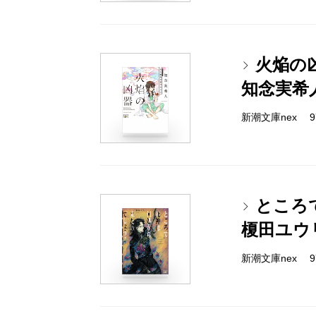
火焔の
知念実希
新潮文庫nex 978
ところ
榎田ユウ
新潮文庫nex 978