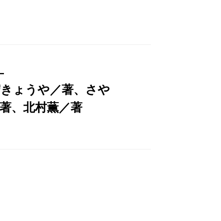
―
守きょうや／著、さや
著、北村薫／著