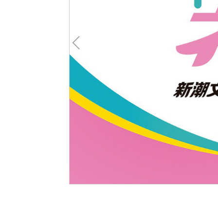
Pre
v