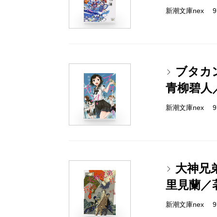
新潮文庫nex 978
ブタカ
青柳碧人
新潮文庫nex 978
大神兄
里見蘭／
新潮文庫nex 978