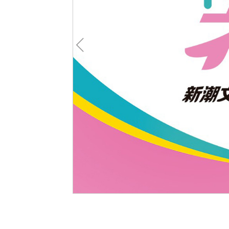
Pre
v