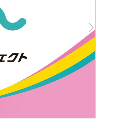
Nex
t