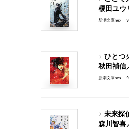
榎田ユウ
新潮文庫nex 978
ひとつ
秋田禎信
新潮文庫nex 978
未来探
森川智喜