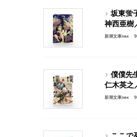
坂東蛍
神西亜樹
新潮文庫nex 978
僕僕先
仁木英之
新潮文庫nex 978
ここで