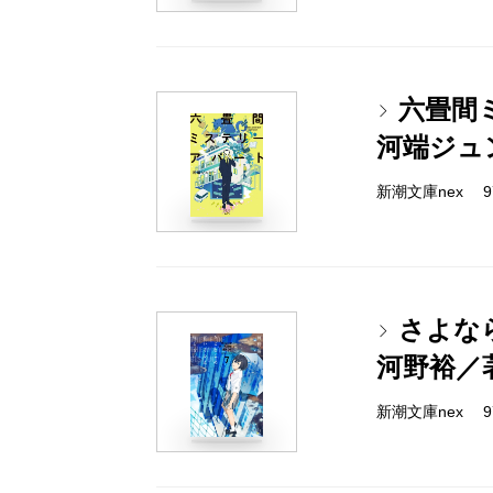
六畳間
河端ジュ
新潮文庫nex 978
さよな
河野裕／
新潮文庫nex 978