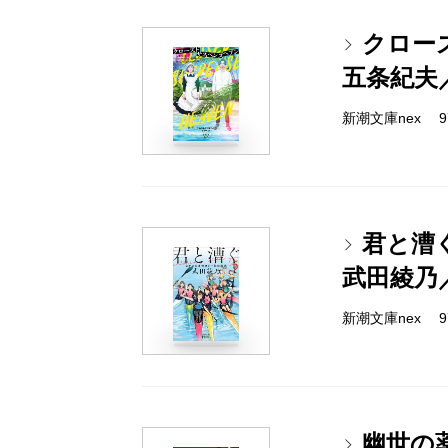
クロー
五条紀夫
新潮文庫nex 978
君と漕
武田綾乃
新潮文庫nex 978
幽世の