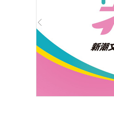
Pre
v