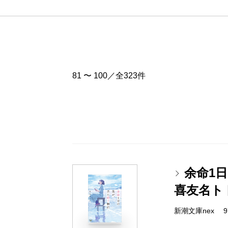
81 〜 100／全323件
余命1
喜友名ト
新潮文庫nex 978