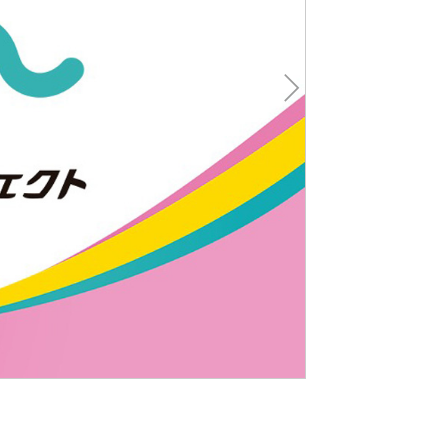
Nex
t