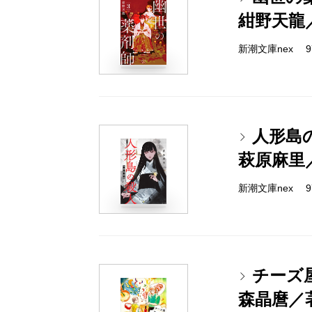
紺野天龍
新潮文庫nex 978
人形島
萩原麻里
新潮文庫nex 978
チーズ
森晶麿／