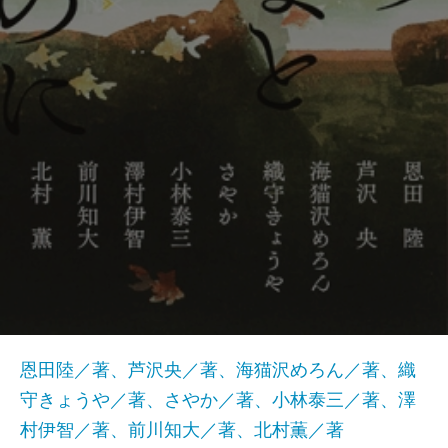
恩田陸／著、芦沢央／著、海猫沢めろん／著、織
守きょうや／著、さやか／著、小林泰三／著、澤
村伊智／著、前川知大／著、北村薫／著