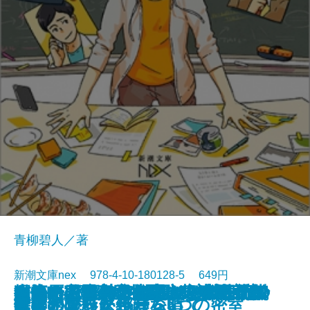
青柳碧人／著
新潮文庫nex 978-4-10-180128-5 649円
火焔の凶器―天久鷹央の事件カル
ところで死神は何処から来たので
R.E.D. 警察庁特殊防犯対策官室
ケーキ王子の名推理(スペシャリ
マリー・アントワネットの日記
マリー・アントワネットの日記
だから見るなといったのに―九つ
猫河原家の人びと―一家全員、名
おもてなし時空ホテル～桜井千鶴
探偵AIのリアル・ディープラーニ
一生に一度のこの恋にタネも仕掛
カカノムモノ2―思い出を奪った
R.E.D. 警察庁特殊防犯対策官室
2018/06/28
首無館の殺人
鍵のかかった部屋 5つの密室
時は止まったふりをして
忘霊トランクルーム
僕らの世界が終わる頃
夜空の呪いに色はない
断片のアリス