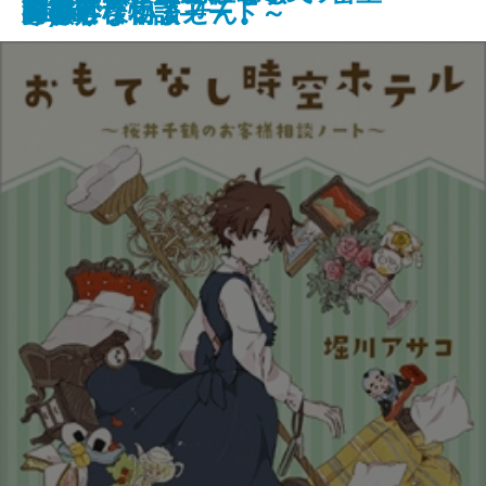
テ―
しょう？
ACTIII
テ)3
Rose
Bleu
の奇妙な物語―
探偵―
のお客様相談ノート～
ング
けもございません。
男―
ACTII