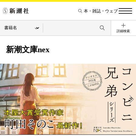
本・雑誌・ウェブ
詳細検索
新潮文庫nex
Pre
Ne
v
xt