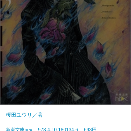
榎田ユウリ／著
新潮文庫nex 978-4-10-180134-6 693円