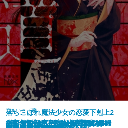
森きいこ／著
落ちこぼれ魔法少女の恋愛下剋上2
さよならの言い方なんて知らな
〈完全版〉JKハルは異世界で娼婦
バイ・タイム─整時士佐藤スバル
─魔法学校のワケあり劣等生なの
街角ハルシネーション─探偵AIの
〈完全版〉JKハルは異世界で娼婦
名探偵の顔が良い2―謎解きはジ
新潮文庫nex 978-4-10-180331-9 737円