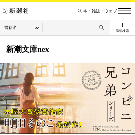
本・雑誌・ウェブ
詳細検索
新潮文庫nex
Pre
Ne
v
xt