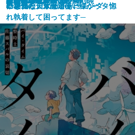
龍ノ国幻想9 天恵の命
神と王1 亡国の書
人魚屋敷の殺人
その他の危険
人喰いパンダ殺人事件
聖女が、壺
龍の隠し子 幽世の薬剤師
血道
聖女の、遺産
重力アルケミック
最後の魔法
文豪の花嫁
猫の神隠し 幽世の薬剤師
い。11
になった summer
の哀切─
に稀代の天才魔法使い様がベタ惚
リアル・ディープラーニング─
になった
ャンクな自炊とともに―
2026/05/28
れ執着して困ってます─