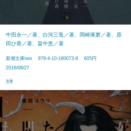
中田永一／著、白河三兎／著、岡崎琢磨／著、原
田ひ香／著、畠中恵／著
新潮文庫nex 978-4-10-180073-8 605円
2016/08/27
文庫