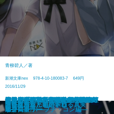
青柳碧人／著
新潮文庫nex 978-4-10-180083-7 649円
2016/11/29
ケーキ王子の名推理(スペシャリ
シマイチ古道具商―春夏冬人情も
天久鷹央の推理カルテⅤ―神秘の
女王のポーカー―ダイヤのエース
少年探偵団―私立探偵 明智小五郎
泣くなブタカン！～池谷美咲の演
青の数学2―ユークリッド・エク
怪人二十面相―私立探偵 明智小五
死神もたまには間違えるもので
幻影の手術室―天久鷹央の事件カ
バリ3探偵 圏内ちゃん―凸撃忌女
池袋カジノ特区 UNOで七億取り
青年のための読書クラブ
妖怪博士―私立探偵 明智小五郎―
グッドモーニング
女王のポーカー
凶器は壊れた黒の叫び
謎好き乙女と明かされる真実
十年交差点
向日葵ちゃん追跡する
テ)2
のがたり―
セラピスト―
はそこにあるのか―
―
劇部日誌～
スプローラー―
郎―
す。
ルテ―
即身仏事件―
返せ同盟 I―プチ・コン編―