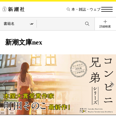
本・雑誌・ウェブ
詳細検索
新潮文庫nex
Pre
Ne
v
xt