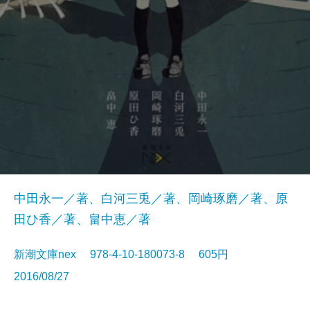
中田永一／著、白河三兎／著、岡崎琢磨／著、原
田ひ香／著、畠中恵／著
新潮文庫nex 978-4-10-180073-8 605円
2016/08/27